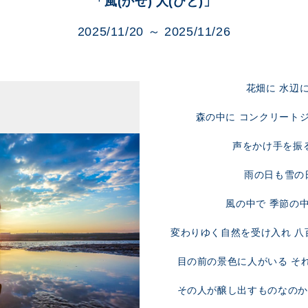
「風(かぜ) 人(びと)」
展示のお申し込み
2025/11/20 ～ 2025/11/26
花畑に 水辺
森の中に コンクリート
声をかけ手を振
雨の日も雪の
風の中で 季節の
変わりゆく自然を受け入れ 八
目の前の景色に人がいる そ
その人が醸し出すものなのか