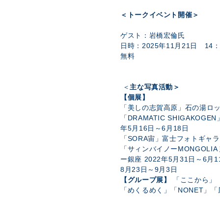
＜トークイベント開催＞
ゲスト：岩橋宏倫氏
日時：
2025年11月21日 1
無料
＜
主な写真活動＞
【個展】
「美しの志賀高原」石の湯ロ
「
DRAMATIC SHIGAKOGEN
年
5
月
16
日～
6
月
18
日
「
SORA
宙」富士フォトギャラ
「サィンバイノー
MONGOLIA
ー銀座
2022
年
5
月
31
日～
6
月
1
8
月
23
日～
9
月
3
日
【グループ展】
「ここから」
「めくるめく」「
NONET
」「