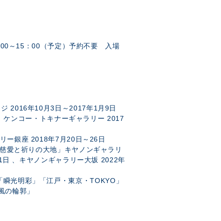
4：00～15：00（予定）予約不要 入場
ッジ
2016
年
10
月
3
日～
2017
年
1
月
9
日
」ケンコー・トキナーギャラリー
2017
リー銀座
2018
年7月
20
日～
26
日
慈愛と祈りの大地」キヤノンギャラリ
1
日 、キヤノンギャラリー大坂
2022
年
「瞬光明彩」「江戸・東京・
TOKYO
」
風の輪郭」