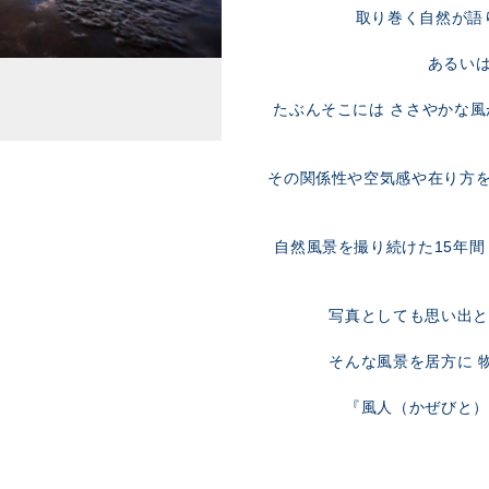
取り巻く自然が語
あるい
たぶんそこには ささやかな風
その関係性や空気感や在り方を
自然風景を撮り続けた
15
年間
写真としても思い出と
そんな風景を居方に 
『風人（かぜびと）