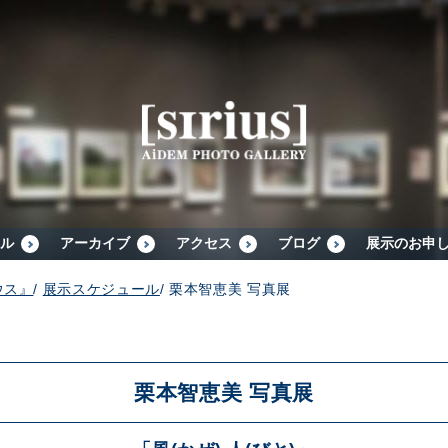
シリウスについて
展示スケジュール
アーカイブ
ル
アーカイブ
アクセス
ブログ
展示のお申
ウス』
/
展示スケジュール
/
栗本智恵美 写真展
アクセス
ブログ
栗本智恵美 写真展