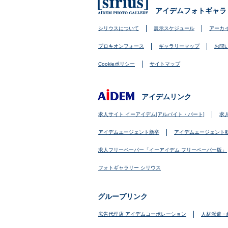
アイデムフォトギャラ
シリウスについて
展示スケジュール
アーカ
プロキオンフォース
ギャラリーマップ
お問
Cookieポリシー
サイトマップ
アイデムリンク
求人サイト イーアイデム[アルバイト・パート]
求
アイデムエージェント新卒
アイデムエージェント
求人フリーペーパー「イーアイデム フリーペーパー版」
フォトギャラリー シリウス
グループリンク
広告代理店 アイデムコーポレーション
人材派遣・