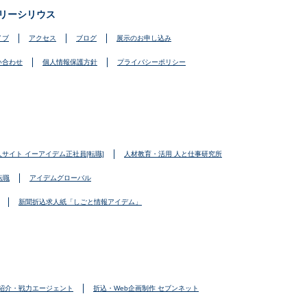
リーシリウス
イブ
アクセス
ブログ
展示のお申し込み
い合わせ
個人情報保護方針
プライバシーポリシー
人サイト イーアイデム正社員[転職]
人材教育・活用 人と仕事研究所
転職
アイデムグローバル
新聞折込求人紙「しごと情報アイデム」
紹介・戦力エージェント
折込・Web企画制作 セブンネット