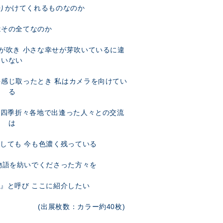
りかけてくれるものなのか
はその全てなのか
が吹き 小さな幸せが芽吹いているに違
いない
感じ取ったとき 私はカメラを向けてい
る
 四季折々各地で出逢った人々との交流
は
しても 今も色濃く残っている
物語を紡いでくださった方々を
』と呼び ここに紹介したい
(出展枚数：カラー約
40
枚)