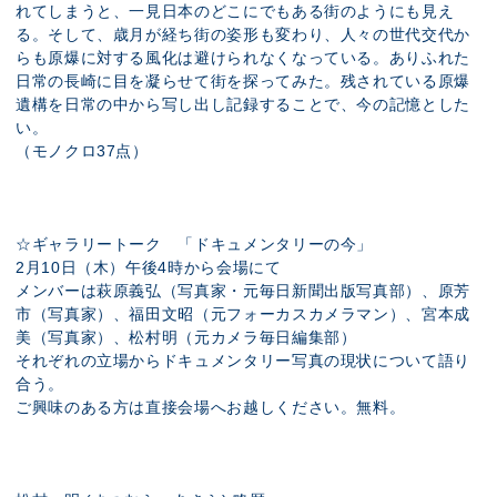
れてしまうと、一見日本のどこにでもある街のようにも見え
る。そして、歳月が経ち街の姿形も変わり、人々の世代交代か
らも原爆に対する風化は避けられなくなっている。ありふれた
日常の長崎に目を凝らせて街を探ってみた。残されている原爆
遺構を日常の中から写し出し記録することで、今の記憶とした
い。
（モノクロ37点）
☆ギャラリートーク 「ドキュメンタリーの今」
2月10日（木）午後4時から会場にて
メンバーは萩原義弘（写真家・元毎日新聞出版写真部）、原芳
市（写真家）、福田文昭（元フォーカスカメラマン）、宮本成
美（写真家）、松村明（元カメラ毎日編集部）
それぞれの立場からドキュメンタリー写真の現状について語り
合う。
ご興味のある方は直接会場へお越しください。無料。