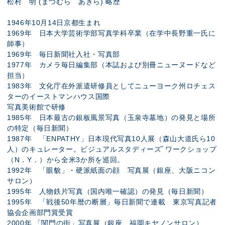
松村 明 (まつむら あきら) 略歴
1946年10月14日京都生まれ
1969年 日本大学芸術学部写真学科卒業（在学中長野重一氏に
師事）
1969年 毎日新聞社入社・写真部
1977年 カメラ毎日編集部（本誌および別冊ニューヌードなど
担当）
1983年 文化庁在外派遣研修員としてニューヨーク州ロチェス
ターのイーストマンハウス国際
写真美術館で研修
1985年 日本最古の銀板風景写真（玉泉寺墓地）の発見と場所
の特定（毎日新聞）
1987年 「ENPATHY」日本現代写真10人展（森山大道氏ら10
人）のキュレーター。ビジュアルスタディーズﾞワークショップ
（N．Y．）から全米3か所を巡回。
1992年 「眼貌」・硬派紙面の顔 写真展（銀座、大阪ニコン
サロン）
1995年 人物鉄片写真（国内唯一確認）の発見（毎日新聞）
1995年 「戦後50年暦の断層」毎日新聞で連載 東京写真記者
協会企画部門賞受賞
2000年 「関門の街」写真展（銀座、福岡キヤノンサロン）