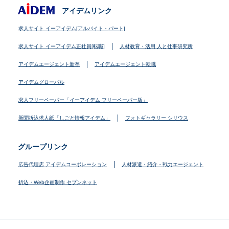
アイデムリンク
求人サイト イーアイデム[アルバイト・パート]
求人サイト イーアイデム正社員[転職]
人材教育・活用 人と仕事研究所
アイデムエージェント新卒
アイデムエージェント転職
アイデムグローバル
求人フリーペーパー「イーアイデム フリーペーパー版」
新聞折込求人紙「しごと情報アイデム」
フォトギャラリー シリウス
グループリンク
広告代理店 アイデムコーポレーション
人材派遣・紹介・戦力エージェント
折込・Web企画制作 セブンネット