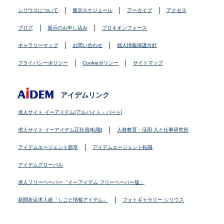
シリウスについて
展示スケジュール
アーカイブ
アクセス
ブログ
展示のお申し込み
プロキオンフォース
ギャラリーマップ
お問い合わせ
個人情報保護方針
プライバシーポリシー
Cookieポリシー
サイトマップ
アイデムリンク
求人サイト イーアイデム[アルバイト・パート]
求人サイト イーアイデム正社員[転職]
人材教育・活用 人と仕事研究所
アイデムエージェント新卒
アイデムエージェント転職
アイデムグローバル
求人フリーペーパー「イーアイデム フリーペーパー版」
新聞折込求人紙「しごと情報アイデム」
フォトギャラリー シリウス