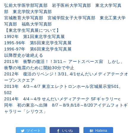
弘前大学医学部写真部 岩手医科大学写真部 東北大学写真
部 東北学院大学写真部
宮城教育大学写真部 宮城学院女子大学写真部 東北工業大学
写真部 福島大学写真部
【東北学生写真展について】
1992年 第1回東北学生写真展
1995-96年 第5回東北学生写真展
1996-97年 第6回東北学生写真展
以降歴史が途絶える
2011年 衝撃の復活！！3/11～ アートスペース宙 しかし、
衝撃の地震のために開始30分で中止
2012年 復活のリベンジ！3/31, 4/1せんだいメディアテークオ
ープンスクエア
2013年 4/3～4/7 東京エレクトロンホール宮城展示室501,
502
2014年 4/4～4/9 せんだいメディアテーク 5Fギャラリーc
同年 初の東京へ出陣 8/7～8/9,8/18～8/20アイデムフォトギ
ャラリー「シリウス」