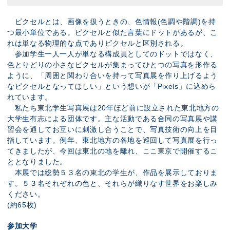
ピクセルとは、画像を扱うときの、色情報(色調や階調)を持
つ最小単位である。ピクセルと似た言葉にドットがあるが、こ
れは単なる物理的な点でありピクセルと区別される。
参加学生一人一人が単なる構成員としてのドットではなく、
色とりどりの小さなピクセルが集まってひとつの写真を形作る
ように、「周囲と関わり合いを持って写真展を作り上げるよう
なピクセルとなってほしい」という想いが「Pixels」に込めら
れています。
私たち東北学生写真展は20年ほど前に設立された東北地方の
大学生有志による団体です。主な活動である合同の写真展や講
習会を通してお互いに刺激し合うことで、写真技術の向上を目
指しています。例年、東北地方の各地を巡回して写真展を行っ
てきましたが、今回は東北の地を離れ、ここ東京で開催するこ
ととなりました。
本展では総勢５３名の東北の学生が、作品を展示しておりま
す。５３名それぞれの色と、それらが織りなす世界をお楽しみ
ください。
(約65枚)
参加大学