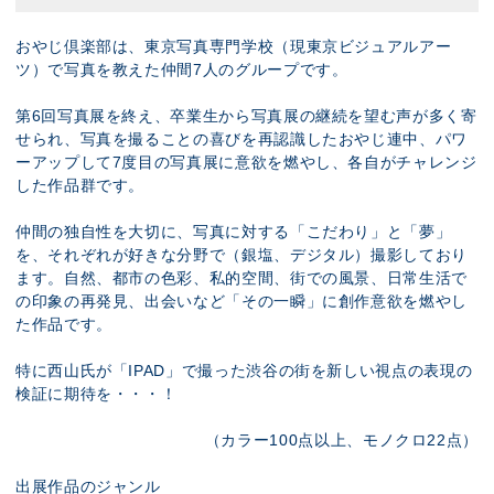
おやじ倶楽部は、東京写真専門学校（現東京ビジュアルアー
ツ）で写真を教えた仲間7人のグループです。
第6回写真展を終え、卒業生から写真展の継続を望む声が多く寄
せられ、写真を撮ることの喜びを再認識したおやじ連中、パワ
ーアップして7度目の写真展に意欲を燃やし、各自がチャレンジ
した作品群です。
仲間の独自性を大切に、写真に対する「こだわり」と「夢」
を、それぞれが好きな分野で（銀塩、デジタル）撮影しており
ます。自然、都市の色彩、私的空間、街での風景、日常生活で
の印象の再発見、出会いなど「その一瞬」に創作意欲を燃やし
た作品です。
特に西山氏が「IPAD」で撮った渋谷の街を新しい視点の表現の
検証に期待を・・・！
（カラー100点以上、モノクロ22点）
出展作品のジャンル