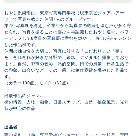
おやじ倶楽部は、東京写真専門学校（現東京ビジュアルアー
ツ）で写真を教えた仲間7人のグループです。
第7回写真展を終え、卒業生から写真展の継続を望む声が多く寄
せられ、写真を撮ることの喜びを再認識したおやじ連中、パワ
ーアップして8度目の写真展に意欲を燃やし、各自がチャレンジ
した作品群です。
仲間の独自性を大切に、写真に対する「こだわり」と「夢」
を、それぞれが好きな分野で（銀塩、デジタル）撮影しており
ます。自然、都市の色彩、私的空間、街での風景、日常生活で
の印象、出会いなど「その一瞬」に創作意欲を燃やした作品で
す。
（カラー100点、モノクロ62点）
出展作品のジャンル
街の情景、人物、動物、日常スナップ、自然・抽象風景、光と
影が中心の作品
出品者
西山卓也 （前・専門学校ビジョナリーアーツ 学校長、専門