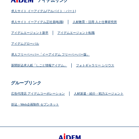
アイデムリンク
求人サイト イーアイデム[アルバイト・パート]
求人サイト イーアイデム正社員[転職]
人材教育・活用 人と仕事研究所
アイデムエージェント新卒
アイデムエージェント転職
アイデムグローバル
求人フリーペーパー「イーアイデム フリーペーパー版」
新聞折込求人紙「しごと情報アイデム」
フォトギャラリー シリウス
グループリンク
広告代理店 アイデムコーポレーション
人材派遣・紹介・戦力エージェント
折込・Web企画制作 セブンネット