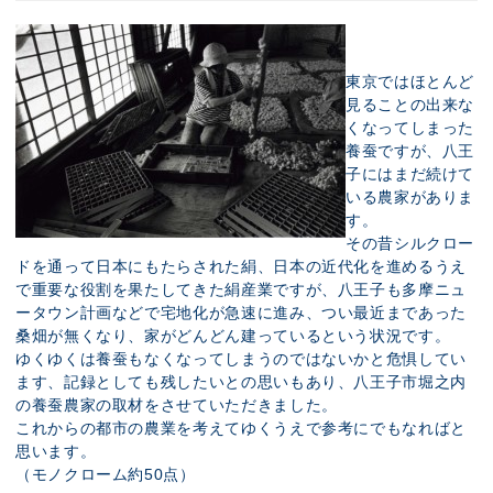
東京ではほとんど
見ることの出来な
くなってしまった
養蚕ですが、八王
子にはまだ続けて
いる農家がありま
す。
その昔シルクロー
ドを通って日本にもたらされた絹、日本の近代化を進めるうえ
で重要な役割を果たしてきた絹産業ですが、八王子も多摩ニュ
ータウン計画などで宅地化が急速に進み、つい最近まであった
桑畑が無くなり、家がどんどん建っているという状況です。
ゆくゆくは養蚕もなくなってしまうのではないかと危惧してい
ます、記録としても残したいとの思いもあり、八王子市堀之内
の養蚕農家の取材をさせていただきました。
これからの都市の農業を考えてゆくうえで参考にでもなればと
思います。
（モノクローム約50点）