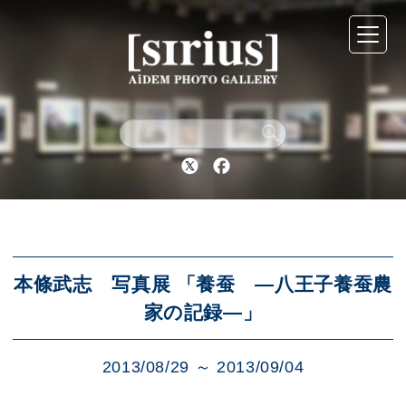
シリウスについて
展示スケジュール
Twitter
Facebook
アーカイブ
アクセス
本條武志 写真展 「養蚕 ―八王子養蚕農
家の記録―」
ブログ
2013/08/29 ～ 2013/09/04