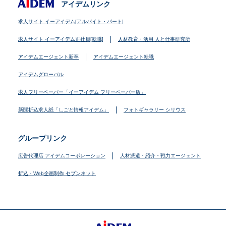
アイデムリンク
求人サイト イーアイデム[アルバイト・パート]
求人サイト イーアイデム正社員[転職]
人材教育・活用 人と仕事研究所
アイデムエージェント新卒
アイデムエージェント転職
アイデムグローバル
求人フリーペーパー「イーアイデム フリーペーパー版」
新聞折込求人紙「しごと情報アイデム」
フォトギャラリー シリウス
グループリンク
広告代理店 アイデムコーポレーション
人材派遣・紹介・戦力エージェント
折込・Web企画制作 セブンネット