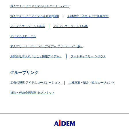
求人サイト イーアイデム[アルバイト・パート]
求人サイト イーアイデム正社員[転職]
人材教育・活用 人と仕事研究所
アイデムエージェント新卒
アイデムエージェント転職
アイデムグローバル
求人フリーペーパー「イーアイデム フリーペーパー版」
新聞折込求人紙「しごと情報アイデム」
フォトギャラリー シリウス
グループリンク
広告代理店 アイデムコーポレーション
人材派遣・紹介・戦力エージェント
折込・Web企画制作 セブンネット