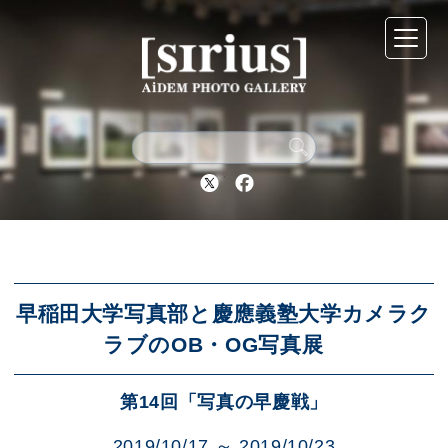
シリウスについて
展示スケジュール
Twitter
Facebook
アーカイブ
アクセス
早稲田大学写真部と慶應義塾大学カメラク
ラブのOB・OG写真展
ブログ
第14回「写真の早慶戦」
2019/10/17 ～ 2019/10/23