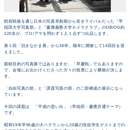
戦前戦後を通じ日本の写真草創期から良きライバルだった『早
稲田大学写真部』と『慶應義塾大学カメラクラブ』のOB/OG約
120名が、プロ/アマを問わず１人１点ずつ出品します。
第１回「旧きなかま展」から36年。隔年に開催して14回目を迎
えました。
親睦目的の写真展ではありますが、「早慶戦」でもありますの
で、会場にお出かけくださった方々の投票により勝敗が決しま
す。
「自由写真の部」と「課題写真の部」の二部構成の展示になっ
ています。
今回の課題は 「平成の思い出」（早稲田・慶應共通テーマ）
です。
昭和19年卒96歳の大ベテランから20歳の現役学生ゲストまでの