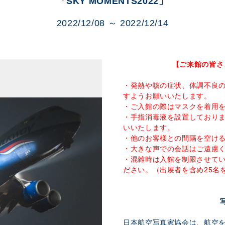
「SKY MOMENTS2022」
展示のお申し込み
2022/12/08 ～ 2022/12/14
【ご来館の皆さ
・発熱や咳の症状、体調不良
すようお願いいたします。
・ご入館の際はマスクを着用
・手指消毒液を設置しており
いいたします。
・他のお客様との間隔を空け
・大きな声での会話はご遠慮
・混雑時は入館を制限させて
ださい。（出展者を含め25名
日本航空写真家協会は、航空