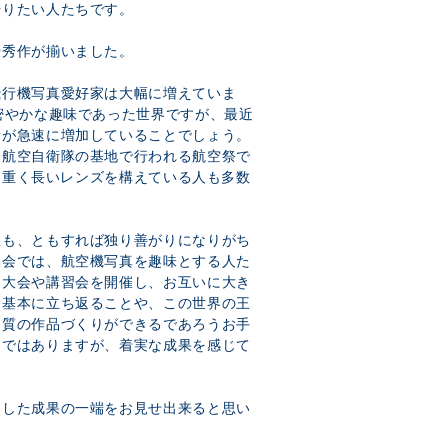
借りたい人たちです。
優秀作が揃いました。
飛行機写真愛好家は大幅に増えていま
密やかな趣味であった世界ですが、最近
者が急速に増加していることでしょう。
。航空自衛隊の基地で行われる航空祭で
った重く長いレンズを構えている人も多数
正も、ともすれば独り善がりになりがち
協会では、航空機写真を趣味とする人た
ー大会や講習会を開催し、お互いに大き
、基本に立ち返ることや、この世界の王
品質の作品づくりができるであろうお手
りではありますが、着実な成果を感じて
うした成果の一端をお見せ出来ると思い