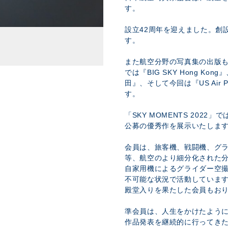
す。
設立42周年を迎えました。創
す。
また航空分野の写真集の出版
では『BIG SKY Hong Ko
田』、そして今回は『US Air Po
す。
「SKY MOMENTS 202
公募の優秀作を展示いたしま
会員は、旅客機、戦闘機、グ
等、航空のより細分化された
自家用機によるグライダー空
不可能な状況で活動していま
殿堂入りを果たした会員もお
準会員は、人生をかけたよう
作品発表を継続的に行ってき