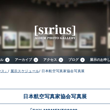
シリウスについて
展示スケジュール
アーカイブ
ル
アーカイブ
アクセス
ブログ
展示のお申
ウス』
/
展示スケジュール
/
日本航空写真家協会写真展
アクセス
ブログ
日本航空写真家協会写真展