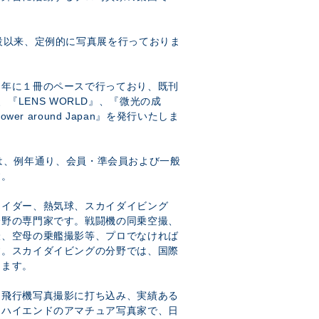
設以来、定例的に写真展を行っておりま
も年に１冊のペースで行っており、既刊
ng』、『LENS WORLD』、『微光の成
wer around Japan』を発行いたしま
2」では、例年通り、会員・準会員および一般
す。
ライダー、熱気球、スカイダイビング
分野の専門家です。戦闘機の同乗空撮、
撮、空母の乗艦撮影等、プロでなければ
す。スカイダイビングの分野では、国際
ります。
に飛行機写真撮影に打ち込み、実績ある
たハイエンドのアマチュア写真家で、日