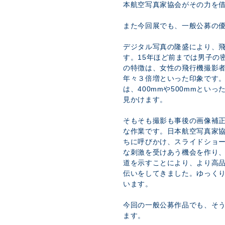
本航空写真家協会がその力を
また今回展でも、一般公募の
デジタル写真の隆盛により、
す。15年ほど前までは男子の
の特徴は、女性の飛行機撮影
年々３倍増といった印象です
は、400mmや500mmとい
見かけます。
そもそも撮影も事後の画像補
な作業です。日本航空写真家
ちに呼びかけ、スライドショ
な刺激を受けあう機会を作り
道を示すことにより、より高
伝いをしてきました。ゆっく
います。
今回の一般公募作品でも、そ
ます。