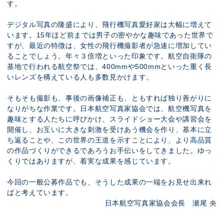
す。
デジタル写真の隆盛により、飛行機写真愛好家は大幅に増えて
います。15年ほど前までは男子の密やかな趣味であった世界で
すが、最近の特徴は、女性の飛行機撮影者が急速に増加してい
ることでしょう。年々３倍増といった印象です。航空自衛隊の
基地で行われる航空祭では、400mmや500mmといった重く長
いレンズを構えている人も多数見かけます。
そもそも撮影も、事後の画像補正も、ともすれば独り善がりに
なりがちな作業です。日本航空写真家協会では、航空機写真を
趣味とする人たちに呼びかけ、スライドショー大会や講習会を
開催し、お互いに大きな刺激を受けあう機会を作り、基本に立
ち返ることや、この世界の王道を示すことにより、より高品質
の作品づくりができるであろうお手伝いをしてきました。ゆっ
くりではありますが、着実な成果を感じています。
今回の一般公募作品でも、そうした成果の一端をお見せ出来れ
ばと考えています。
日本航空写真家協会会長 瀬尾 央