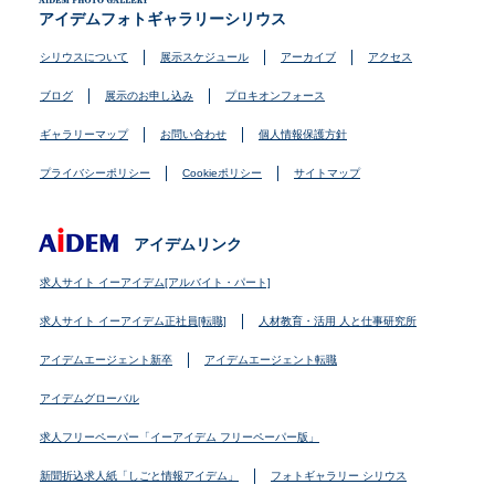
アイデムフォトギャラリーシリウス
シリウスについて
展示スケジュール
アーカイブ
アクセス
ブログ
展示のお申し込み
プロキオンフォース
ギャラリーマップ
お問い合わせ
個人情報保護方針
プライバシーポリシー
Cookieポリシー
サイトマップ
アイデムリンク
求人サイト イーアイデム[アルバイト・パート]
求人サイト イーアイデム正社員[転職]
人材教育・活用 人と仕事研究所
アイデムエージェント新卒
アイデムエージェント転職
アイデムグローバル
求人フリーペーパー「イーアイデム フリーペーパー版」
新聞折込求人紙「しごと情報アイデム」
フォトギャラリー シリウス