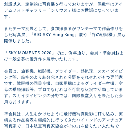
創設以来、定例的に写真展を行っておりますが、偶数年はアイ
デムフォトギャラリー「シリウス」様にお世話になっていま
す。
またテーマ別展として、参加撮影者がワンテーマで作品作りを
した写真展、『BIG SKY Hong Kong』展や『谷の戦闘機』展も
開催しました。
「SKY MOMENTS 2020」では、例年通り、会員・準会員およ
び一般公募の優秀作を展示いたします。
会員は、旅客機、戦闘機、グライダー、熱気球、スカイダイビ
ング等、航空のより細分化された分野をそれぞれがもつ専門家
です。戦闘機の同乗空撮、自家用機によるグライダー空撮、空
母の乗艦撮影等、プロでなければ不可能な状況で活動していま
す。スカイダイビングの分野では、国際殿堂入りを果たした会
員もおります。
準会員は、人生をかけたように飛行機写真撮影に打ち込み、実
績ある作品発表を継続的に行ってきたハイエンドのアマチュア
写真家で、日本航空写真家協会がその力を借りたい人たちで