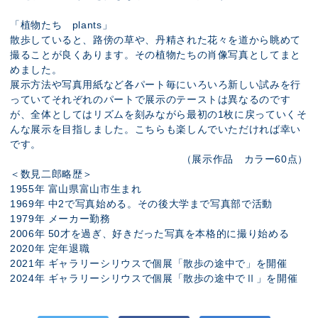
「植物たち plants」
散歩していると、路傍の草や、丹精された花々を道から眺めて
撮ることが良くあります。その植物たちの肖像写真としてまと
めました。
展示方法や写真用紙など各パート毎にいろいろ新しい試みを行
っていてそれぞれのパートで展示のテーストは異なるのです
が、全体としてはリズムを刻みながら最初の1枚に戻っていくそ
んな展示を目指しました。こちらも楽しんでいただければ幸い
です。
（展示作品 カラー60点）
＜数見二郎略歴＞
1955年 富山県富山市生まれ
1969年 中2で写真始める。その後大学まで写真部で活動
1979年 メーカー勤務
2006年 50才を過ぎ、好きだった写真を本格的に撮り始める
2020年 定年退職
2021年 ギャラリーシリウスで個展「散歩の途中で」を開催
2024年 ギャラリーシリウスで個展「散歩の途中でⅡ」を開催