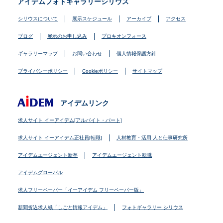
アイデムフォトギャラリーシリウス
シリウスについて
展示スケジュール
アーカイブ
アクセス
ブログ
展示のお申し込み
プロキオンフォース
ギャラリーマップ
お問い合わせ
個人情報保護方針
プライバシーポリシー
Cookieポリシー
サイトマップ
アイデムリンク
求人サイト イーアイデム[アルバイト・パート]
求人サイト イーアイデム正社員[転職]
人材教育・活用 人と仕事研究所
アイデムエージェント新卒
アイデムエージェント転職
アイデムグローバル
求人フリーペーパー「イーアイデム フリーペーパー版」
新聞折込求人紙「しごと情報アイデム」
フォトギャラリー シリウス