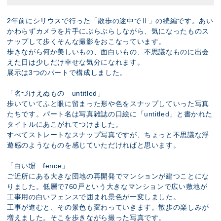
2年前にシリウスで行った「散歩の途中でⅡ」の続編です。あい
かわらずカメラを片手にぶらぶらしながら、気になったものス
ナップして歩くそんな撮影をおこなっています。
歩きながら何か美しいもの、面白いもの、不思議なものに出会
えた日は少しだけ幸せな気分になれます。
展示は3つのパートで構成しました。
「名づけえぬもの untitled」
歩いていてふと眼に留まった形や色をスナップしていった写真
たちです。パート名は写真雑誌の口絵に「untitled」と書かれた
タイトルにあこがれてつけました。
すべてストレートなスナップ写真ですが、ちょっと不思議な浮
遊感のようなものを感じていただければと思います。
「白い塀 fence」
ご近所にある大きな団地の再開発でマンションが建つことにな
りました。低層で760戸という大きなマンションで広い敷地が
工事用の白いフェンスで囲まれ景色が一変しました。
工事が進むと、その景色も変わっていきます。散歩の楽しみが
増えました。そこを歩きながら撮った写真です。