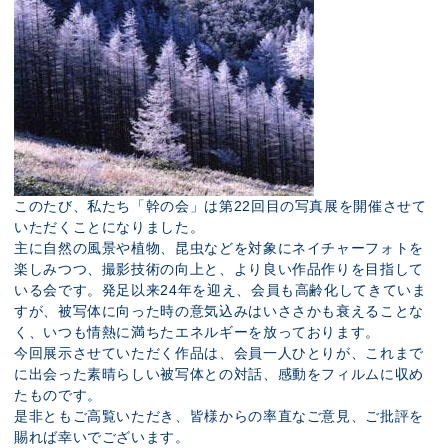
このたび、私たち「幹の会」は第22回目の写真展を開催させて
いただくことになりました。
主に自然の風景や植物、昆虫などを対象にネイチャーフォトを
楽しみつつ、撮影技術の向上と、より良い作品作りを目指して
いる会です。発足以来24年を迎え、会員も高齢化してきていま
すが、被写体に向った時の意気込みはいささかも衰えることな
く、いつも情熱に満ちたエネルギーを放っております。
今回展示させていただく作品は、会員一人ひとりが、これまで
に出会った素晴らしい被写体との対話、感動をフィルムに収め
たものです。
是非ともご高覧いただき、皆様からの率直なご意見、ご批評を
賜れば幸いでございます。