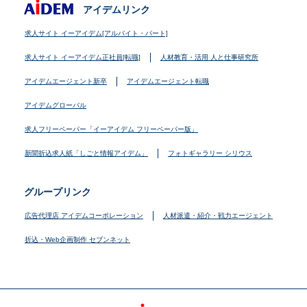
アイデムリンク
求人サイト イーアイデム[アルバイト・パート]
求人サイト イーアイデム正社員[転職]
人材教育・活用 人と仕事研究所
アイデムエージェント新卒
アイデムエージェント転職
アイデムグローバル
求人フリーペーパー「イーアイデム フリーペーパー版」
新聞折込求人紙「しごと情報アイデム」
フォトギャラリー シリウス
グループリンク
広告代理店 アイデムコーポレーション
人材派遣・紹介・戦力エージェント
折込・Web企画制作 セブンネット