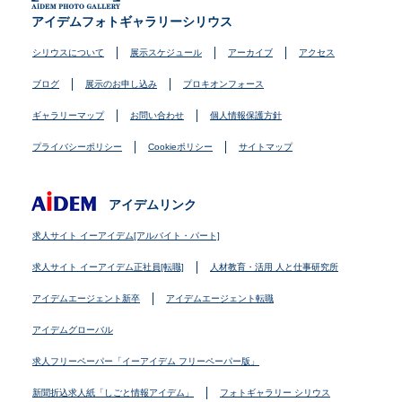
アイデムフォトギャラリーシリウス
シリウスについて
展示スケジュール
アーカイブ
アクセス
ブログ
展示のお申し込み
プロキオンフォース
ギャラリーマップ
お問い合わせ
個人情報保護方針
プライバシーポリシー
Cookieポリシー
サイトマップ
アイデムリンク
求人サイト イーアイデム[アルバイト・パート]
求人サイト イーアイデム正社員[転職]
人材教育・活用 人と仕事研究所
アイデムエージェント新卒
アイデムエージェント転職
アイデムグローバル
求人フリーペーパー「イーアイデム フリーペーパー版」
新聞折込求人紙「しごと情報アイデム」
フォトギャラリー シリウス