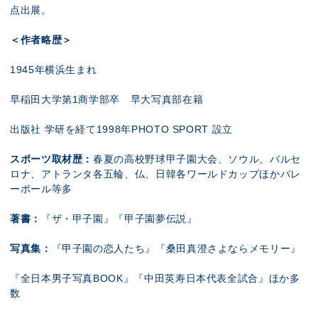
点出展。
＜作者略歴＞
1945年横浜生まれ
早稲田大学第1商学部卒 早大写真部在籍
出版社 学研を経て1998年PHOTO SPORT 設立
スポーツ取材歴：
春夏の高校野球甲子園大会、ソウル、バルセ
ロナ、アトランタ各五輪、仏、日韓各ワールドカップほかバレ
ーボール等多
著書：
『ザ・甲子園』『甲子園夢伝説』
写真集：
『甲子園の恋人たち』『桑田真澄さよならメモリー』
『全日本男子写真BOOK』『中田英寿日本代表全試合』ほか多
数