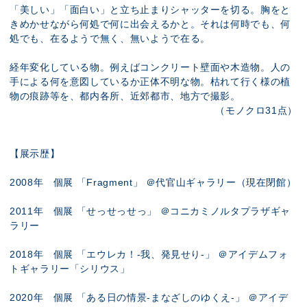
「美しい」「面白い」と立ち止まりシャッターを切る。胸をと
きめかせながら何処で何に出会えるかと。それは何時でも、何
処でも、在るようで無く、無いようで在る。
経年変化している物。例えばコンクリート壁面や木造物。人の
手による何を意図しているか正体不明な物。枯れて行く様の植
物の痕跡等を、都内各所、近郊都市、地方で撮影。
（モノクロ31点）
【展示歴】
2008年 個展 「Fragment」 ＠代官山ギャラリー（現在閉館）
2011年 個展 「せっせっせっ」 ＠コニカミノルタプラザギャ
ラリー
2018年 個展 「エウレカ！-我、発見せり-」 ＠アイデムフォ
トギャラリー「シリウス」
2020年 個展 「ある日の情景-まなざしのゆくえ-」 ＠アイデ