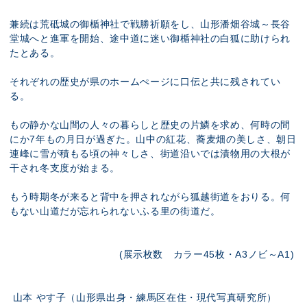
兼続は荒砥城の御楯神社で戦勝祈願をし、山形潘畑谷城～長谷
堂城へと進軍を開始、途中道に迷い御楯神社の白狐に助けられ
たとある。
それぞれの歴史が県のホームぺージに口伝と共に残されてい
る。
もの静かな山間の人々の暮らしと歴史の片鱗を求め、何時の間
にか7年もの月日が過ぎた。山中の紅花、蕎麦畑の美しさ、朝日
連峰に雪が積もる頃の神々しさ、街道沿いでは漬物用の大根が
干され冬支度が始まる。
もう時期冬が来ると背中を押されながら狐越街道をおりる。何
もない山道だが忘れられないふる里の街道だ。
(展示枚数 カラー45枚・A3ノビ～A1)
山本 やす子（山形県出身・練馬区在住・現代写真研究所）