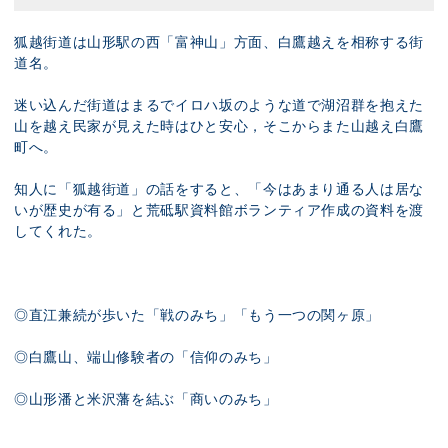
狐越街道は山形駅の西「富神山」方面、白鷹越えを相称する街
道名。
迷い込んだ街道はまるでイロハ坂のような道で湖沼群を抱えた
山を越え民家が見えた時はひと安心，そこからまた山越え白鷹
町へ。
知人に「狐越街道」の話をすると、「今はあまり通る人は居な
いが歴史が有る」と荒砥駅資料館ボランティア作成の資料を渡
してくれた。
◎直江兼続が歩いた「戦のみち」「もう一つの関ヶ原」
◎白鷹山、端山修験者の「信仰のみち」
◎山形潘と米沢藩を結ぶ「商いのみち」