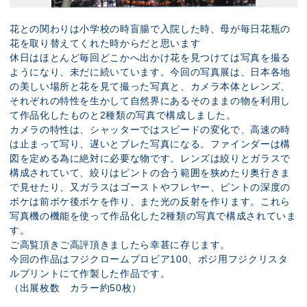
花との関わりは小学校の時盲腸で入院した時、母が毎日花瓶の
花を取り替えてくれた時からだと思います
休日はほとんど毎回どこかへ出かけ花を見つけては写真を撮る
ようになり、未だに続いています。今回の写真展は、日本各地
の美しい場所と花を見て撮った写真と、カメラ本体とレンズ、
それぞれの特性を生かして自然界にあるそのままの物を利用し
て作品化したものと2種類の写真で構成しました。
カメラの特性は、シャッターではスピードの変化で、高速の時
は止まって写り、遅いとブレた写真になる。ファインダーは構
図を定める為に絶対に必要な物です。レンズは絞りとガラスで
構成されていて、絞りはピントの合う範囲を狭めたり奥行きま
で見せたり、又ガラスはゴーストやフレヤー、ピントの深度の
ボケは前ボケ後ボケを作り、また光の反射を作ります。これら
写真機の機能を使って作品化した2種類の写真で構成されていま
す。
ご高覧頂きご高評頂きましたら幸甚に存じます。
今回の作品はフジクロームプロビア100、ポジ用フジクリスタ
ルプリントにて作製した作品です。
（出展枚数 カラー約50枚）