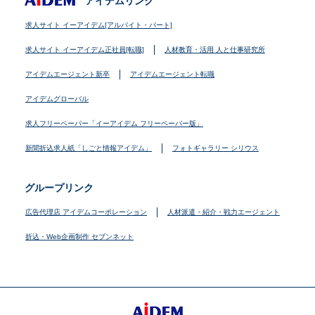
アイデムリンク
求人サイト イーアイデム[アルバイト・パート]
求人サイト イーアイデム正社員[転職]
人材教育・活用 人と仕事研究所
アイデムエージェント新卒
アイデムエージェント転職
アイデムグローバル
求人フリーペーパー「イーアイデム フリーペーパー版」
新聞折込求人紙「しごと情報アイデム」
フォトギャラリー シリウス
グループリンク
広告代理店 アイデムコーポレーション
人材派遣・紹介・戦力エージェント
折込・Web企画制作 セブンネット