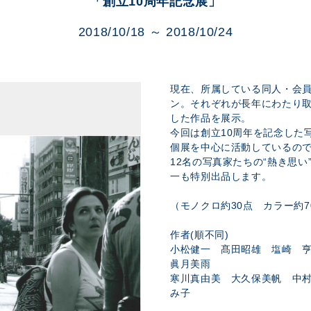
「創立10周年記念展」
展示のお申し込み
2018/10/18 ～ 2018/10/24
現在、所属している同人・会員
ン。それぞれが長年にわたり
した作品を展示。
今回は創立10周年を記念した
個展を中心に活動しているので
12名の写真家たちの“熱き思
一も特別出品します。
（モノクロ約30点 カラー約7
作者(順不同)
小松健一 髙田昭雄 塩崎 
眞月美雨
寒川真由美 大久保美帆 中
み子