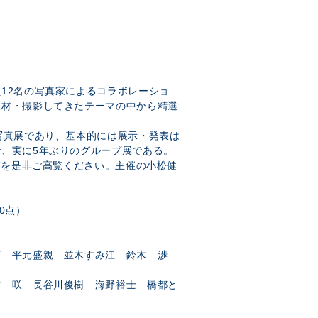
12名の写真家によるコラボレーショ
取材・撮影してきたテーマの中から精選
写真展であり、基本的には展示・発表は
、実に5年ぶりのグループ展である。
い”を是非ご高覧ください。主催の小松健
0点）
亨 平元盛親 並木すみ江 鈴木 渉
村 咲 長谷川俊樹 海野裕士 橋都と