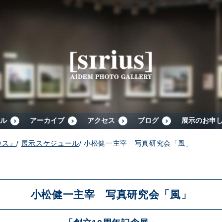
シリウスについて
展示スケジュール
アーカイブ
ル
アーカイブ
アクセス
ブログ
展示のお申
ウス』
/
展示スケジュール
/
小松健一主宰 写真研究会「風」
アクセス
ブログ
小松健一主宰 写真研究会「風」