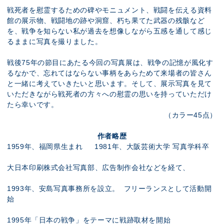
戦死者を慰霊するための碑やモニュメント、戦闘を伝える資料
館の展示物、戦闘地の跡や洞窟、朽ち果てた武器の残骸など
を、戦争を知らない私が過去を想像しながら五感を通して感じ
るままに写真を撮りました。
戦後75年の節目にあたる今回の写真展は、戦争の記憶が風化す
るなかで、忘れてはならない事柄をあらためて来場者の皆さん
と一緒に考えていきたいと思います。そして、展示写真を見て
いただきながら戦死者の方々への慰霊の思いを持っていただけ
たら幸いです。
（カラー45点）
作者略歴
1959年、福岡県生まれ 1981年、大阪芸術大学 写真学科卒
大日本印刷株式会社写真部、広告制作会社などを経て、
1993年、安島写真事務所を設立。 フリーランスとして活動開
始
1995年「日本の戦争」をテーマに戦跡取材を開始