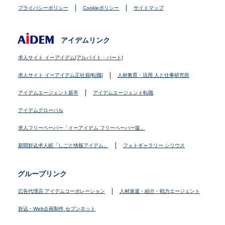
プライバシーポリシー
Cookieポリシー
サイトマップ
アイデムリンク
求人サイト イーアイデム[アルバイト・パート]
求人サイト イーアイデム正社員[転職]
人材教育・活用 人と仕事研究所
アイデムエージェント新卒
アイデムエージェント転職
アイデムグローバル
求人フリーペーパー「イーアイデム フリーペーパー版」
新聞折込求人紙「しごと情報アイデム」
フォトギャラリー シリウス
グループリンク
広告代理店 アイデムコーポレーション
人材派遣・紹介・戦力エージェント
折込・Web企画制作 セブンネット