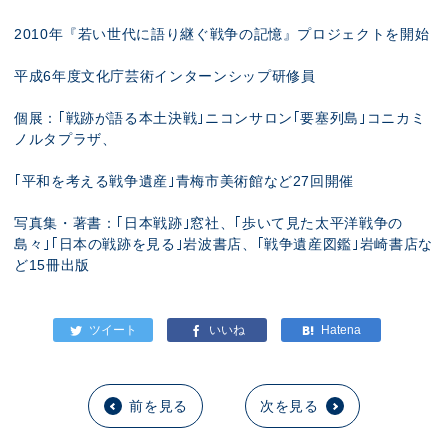
2010年『若い世代に語り継ぐ戦争の記憶』プロジェクトを開始
平成6年度文化庁芸術インターンシップ研修員
個展：｢戦跡が語る本土決戦｣ニコンサロン｢要塞列島｣コニカミ
ノルタプラザ、
｢平和を考える戦争遺産｣青梅市美術館など27回開催
写真集・著書：｢日本戦跡｣窓社、｢歩いて見た太平洋戦争の
島々｣｢日本の戦跡を見る｣岩波書店、｢戦争遺産図鑑｣岩崎書店な
ど15冊出版
前を見る
次を見る