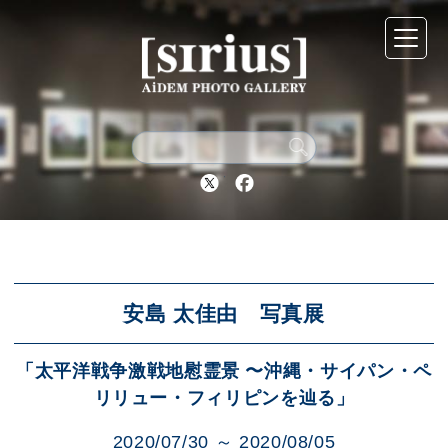
シリウスについて
展示スケジュール
Twitter
Facebook
アーカイブ
アクセス
安島 太佳由 写真展
「太平洋戦争激戦地慰霊景 〜沖縄・サイパン・ペ
ブログ
リリュー・フィリピンを辿る」
2020/07/30 ～ 2020/08/05