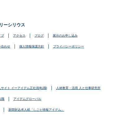
リーシリウス
イブ
アクセス
ブログ
展示のお申し込み
い合わせ
個人情報保護方針
プライバシーポリシー
人サイト イーアイデム正社員[転職]
人材教育・活用 人と仕事研究所
転職
アイデムグローバル
新聞折込求人紙「しごと情報アイデム」