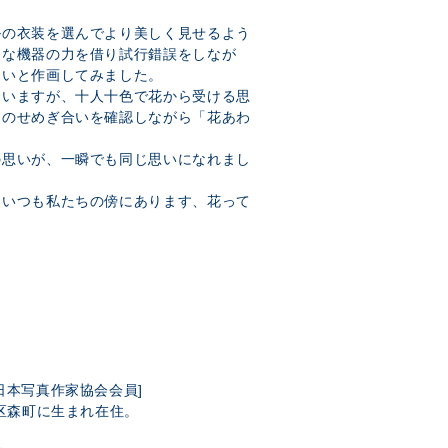
ルの衣装を選んでより美しく見せるよう
々な機器の力を借り試行錯誤をしなが
たいと作画してみました。
ていますが、十人十色で花から受ける思
そのせめぎ合いを確認しながら「花あわ
の思いが、一瞬でも同じ思いになれまし
もいつも私たちの傍にあります、花って
本写真作家協会会員]
子区森町に生まれ在住。