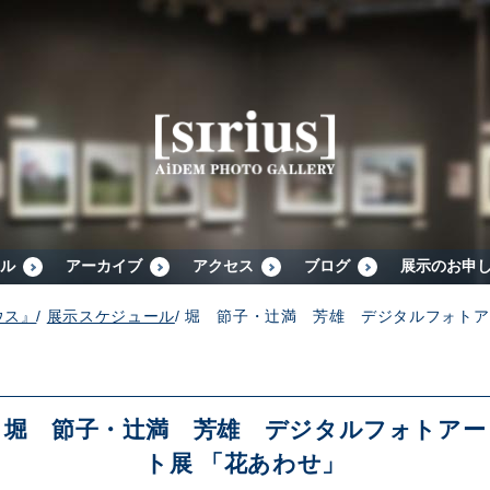
シリウスについて
展示スケジュール
アーカイブ
ル
アーカイブ
アクセス
ブログ
展示のお申
ウス』
/
展示スケジュール
/
堀 節子・辻満 芳雄 デジタルフォトア
アクセス
ブログ
堀 節子・辻満 芳雄 デジタルフォトアー
ト展 「花あわせ」