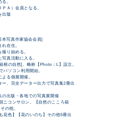
める。
（ＪＰＡ）会員となる。
を出版
日本写真作家協会会員]
まれ在住。
景を撮り始める。
した写真活動に入る。
箱根の自然]、略称【Photo；L】設立。
0導入でパソコン利用開始。
トによる個展開催。
スター、完全データー出力で写真集2冊出
品集の出版・各地での写真展開催
新宿ニコンサロン。【自然のこころ箱
・その他。
風も花色】【花のいのち】その他5冊出