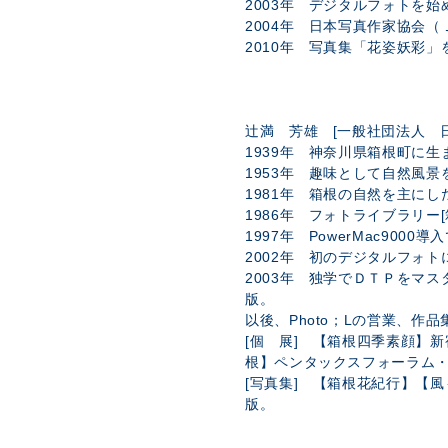
2003年 デジタルフォトを始
2004年 日本写真作家協会
2010年 写真集「花姿妖彩」
辻満 芳雄 [一般社団法人 
1939年 神奈川県箱根町に生
1953年 趣味として自然風
1981年 箱根の自然を主に
1986年 フォトライブラリー[
1997年 PowerMac900
2002年 初のデジタルフォ
2003年 独学でＤＴＰをマ
版。
以後、Photo；Lの営業、作
[個 展] 【箱根四季素顔】
根】ペンタックスフォーラム
[写真集] 【箱根花紀行】【
版。