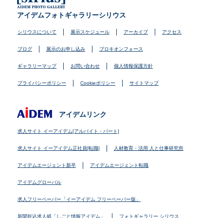
アイデムフォトギャラリーシリウス
シリウスについて
展示スケジュール
アーカイブ
アクセス
ブログ
展示のお申し込み
プロキオンフォース
ギャラリーマップ
お問い合わせ
個人情報保護方針
プライバシーポリシー
Cookieポリシー
サイトマップ
アイデムリンク
求人サイト イーアイデム[アルバイト・パート]
求人サイト イーアイデム正社員[転職]
人材教育・活用 人と仕事研究所
アイデムエージェント新卒
アイデムエージェント転職
アイデムグローバル
求人フリーペーパー「イーアイデム フリーペーパー版」
新聞折込求人紙「しごと情報アイデム」
フォトギャラリー シリウス