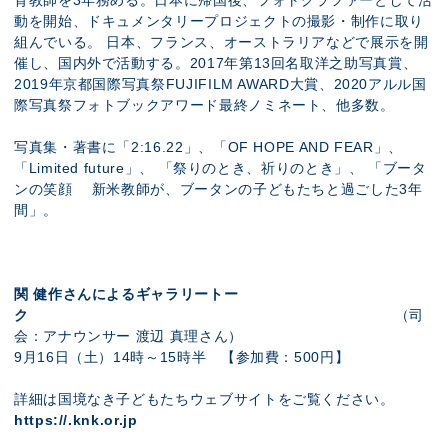
育教師を3年務める。日本に帰国後、フォトグラファーとして活
動を開始、ドキュメンタリープロジェクトの撮影・制作に取り
組んでいる。 日本、フランス、オーストラリアなどで展示を開
催し、国内外で活動する。2017年第13回名取洋之助写真賞、
2019年京都国際写真祭FUJIFILM AWARD大賞、2020アルル国
際写真祭フォトブックアワード最終ノミネート、他多数。
写真集・著書に「2:16.22」、​「OF HOPE AND FEAR」、
「Limited future」、 「祭りのとき、祈りのとき」、 「ブータ
ンの笑顔 新米教師が、ブータンの子どもたちと過ごした3年
間」。
関 健作さんによるギャラリートー
ク
（司
会：アナウンサー 渡辺 真理さん）
9月16日（土）14時～15時半 【参加費：500円】
詳細は国境なき子どもたちウェブサイトをご覧ください。
https://.knk.or.jp