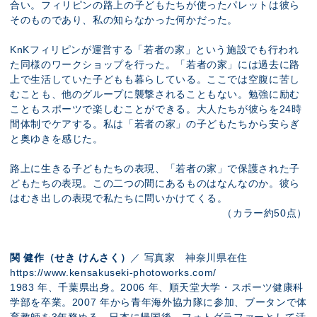
合い。フィリピンの路上の子どもたちが使ったパレットは彼ら
そのものであり、私の知らなかった何かだった。
KnKフィリピンが運営する「若者の家」という施設でも行われ
た同様のワークショップを行った。「若者の家」には過去に路
上で生活していた子どもも暮らしている。ここでは空腹に苦し
むことも、他のグループに襲撃されることもない。勉強に励む
こともスポーツで楽しむことができる。大人たちが彼らを24時
間体制でケアする。私は「若者の家」の子どもたちから安らぎ
と奥ゆきを感じた。
路上に生きる子どもたちの表現、「若者の家」で保護された子
どもたちの表現。この二つの間にあるものはなんなのか。彼ら
はむき出しの表現で私たちに問いかけてくる。
（カラー約50点）
関 健作（せき けんさく）
／ 写真家 神奈川県在住
https://www.kensakuseki-photoworks.com/
1983 年、千葉県出身。2006 年、順天堂大学・スポーツ健康科
学部を卒業。2007 年から青年海外協力隊に参加、ブータンで体