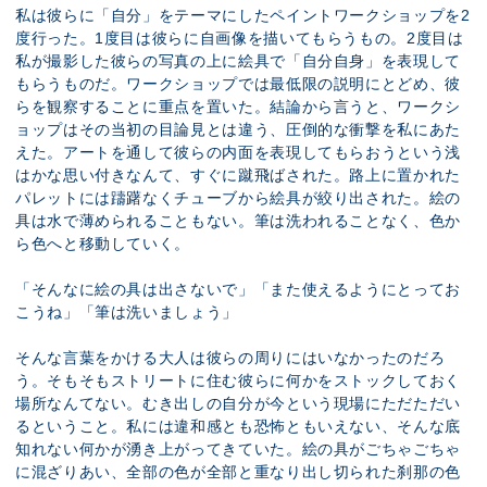
私は彼らに「自分」をテーマにしたペイントワークショップを2
度行った。1度目は彼らに自画像を描いてもらうもの。2度目は
私が撮影した彼らの写真の上に絵具で「自分自身」を表現して
もらうものだ。ワークショップでは最低限の説明にとどめ、彼
らを観察することに重点を置いた。結論から言うと、ワークシ
ョップはその当初の目論見とは違う、圧倒的な衝撃を私にあた
えた。アートを通して彼らの内面を表現してもらおうという浅
はかな思い付きなんて、すぐに蹴飛ばされた。路上に置かれた
パレットには躊躇なくチューブから絵具が絞り出された。絵の
具は水で薄められることもない。筆は洗われることなく、色か
ら色へと移動していく。
「そんなに絵の具は出さないで」「また使えるようにとってお
こうね」「筆は洗いましょう」
そんな言葉をかける大人は彼らの周りにはいなかったのだろ
う。そもそもストリートに住む彼らに何かをストックしておく
場所なんてない。むき出しの自分が今という現場にただただい
るということ。私には違和感とも恐怖ともいえない、そんな底
知れない何かが湧き上がってきていた。絵の具がごちゃごちゃ
に混ざりあい、全部の色が全部と重なり出し切られた刹那の色