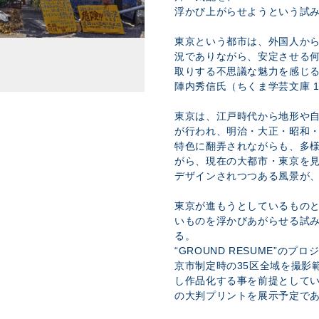
浮かび上がらせようという試
東京という都市は、外国人か
況でありながら、安定させる
取りする不思議な魅力を感じ
陣内秀信氏（ちくま学芸文庫 1
東京は、江戸時代から地形や
が行われ、明治・大正・昭和
特色に翻弄されながらも、多
がら、現在の大都市・東京を
デザインされつつある風景が
東京が進もうとしているもの
いものを浮かびあがらせる試みが、
る。
“GROUND RESUME”のプ
京市制定時の35区全域を撮影
し作品化する事を前提としてい
の大判プリントを展示予定で