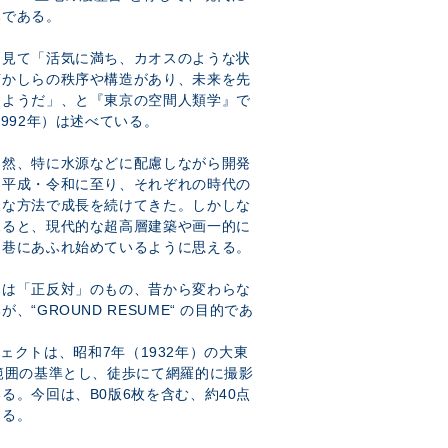
みである。
ら見て「活気に満ち、カオスのような状
何かしらの秩序や構造があり、未来を先
るようだ」、と『東京の空間人類学』で
992年）は述べている。
自然、特に水源などに配慮しながら開発
・平成・令和に至り、それぞれの時代の
様な方法で成長を続けてきた。しかしな
見ると、現代的な超高層建築や画一的に
、巷にあふれ始めているように思える。
とは「正反対」のもの、昔から変わらな
“GROUND RESUME“ の目的であ
ロジェクトは、昭和7年（1932年）の大東
範囲の基準とし、徒歩にて網羅的に撮影
る。今回は、B0版6枚を含む、約40点
ある。