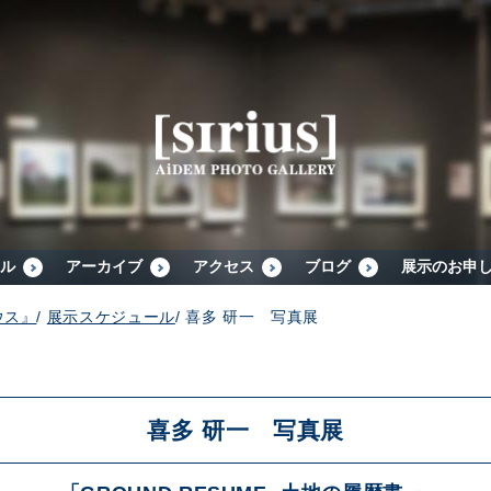
シリウスについて
展示スケジュール
アーカイブ
ル
アーカイブ
アクセス
ブログ
展示のお申
ウス』
/
展示スケジュール
/
喜多 研一 写真展
アクセス
ブログ
喜多 研一 写真展