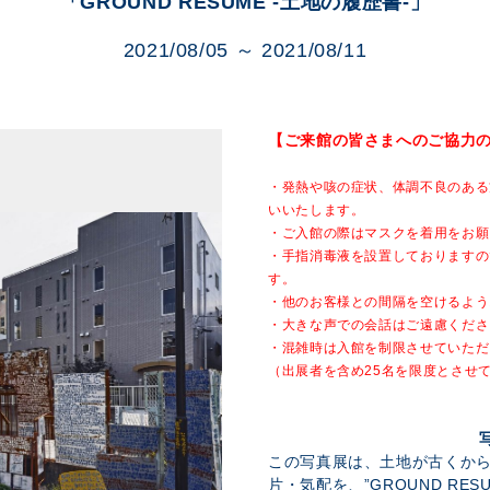
「GROUND RESUME -土地の履歴書-」
展示のお申し込み
2021/08/05 ～ 2021/08/11
【ご来館の皆さまへのご協力
・発熱や咳の症状、体調不良のある
いいたします。
・ご入館の際はマスクを着用をお願
・手指消毒液を設置しておりますの
す。
・他のお客様との間隔を空けるよう
・大きな声での会話はご遠慮くださ
・混雑時は入館を制限させていただ
（出展者を含め25名を限度とさせ
この写真展は、土地が古くか
片・気配を、”GROUND RE