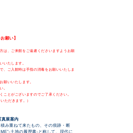
のお願い】
方は、ご来館をご遠慮くださいますようお願
いいたします。
で、ご入館時は手指の消毒をお願いいたしま
お願いいたします。
い。
くことがございますのでご了承ください。
ていただきます。）
写真展案内
ら積み重ねて来たもの、その痕跡・断
SUME”-土地の履歴書-と称して、現代に