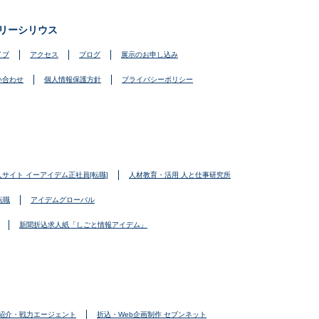
リーシリウス
イブ
アクセス
ブログ
展示のお申し込み
い合わせ
個人情報保護方針
プライバシーポリシー
人サイト イーアイデム正社員[転職]
人材教育・活用 人と仕事研究所
転職
アイデムグローバル
新聞折込求人紙「しごと情報アイデム」
紹介・戦力エージェント
折込・Web企画制作 セブンネット