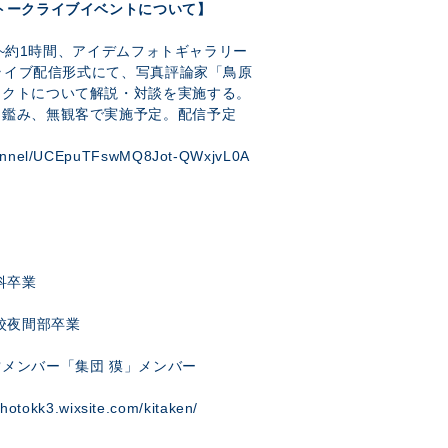
トークライブイベントについて】
30~約1時間、アイデムフォトギャラリー
eライブ配信形式にて、写真評論家「鳥原
ェクトについて解説・対談を実施する。
を鑑み、無観客で実施予定。配信予定
hannel/UCEpuTFswMQ8Jot-QWxjvL0A
科卒業
校夜間部卒業
メンバー「集団 獏」メンバー
photokk3.wixsite.com/kitaken/