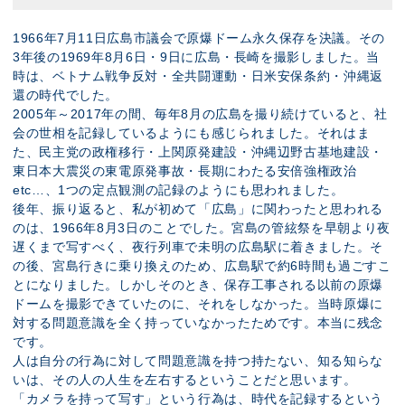
1966年7月11日広島市議会で原爆ドーム永久保存を決議。その
3年後の1969年8月6日・9日に広島・長崎を撮影しました。当
時は、ベトナム戦争反対・全共闘運動・日米安保条約・沖縄返
還の時代でした。
2005年～2017年の間、毎年8月の広島を撮り続けていると、社
会の世相を記録しているようにも感じられました。それはま
た、民主党の政権移行・上関原発建設・沖縄辺野古基地建設・
東日本大震災の東電原発事故・長期にわたる安倍強権政治
etc…、1つの定点観測の記録のようにも思われました。
後年、振り返ると、私が初めて「広島」に関わったと思われる
のは、1966年8月3日のことでした。宮島の管絃祭を早朝より夜
遅くまで写すべく、夜行列車で未明の広島駅に着きました。そ
の後、宮島行きに乗り換えのため、広島駅で約6時間も過ごすこ
とになりました。しかしそのとき、保存工事される以前の原爆
ドームを撮影できていたのに、それをしなかった。当時原爆に
対する問題意識を全く持っていなかったためです。本当に残念
です。
人は自分の行為に対して問題意識を持つ持たない、知る知らな
いは、その人の人生を左右するということだと思います。
「カメラを持って写す」という行為は、時代を記録するという