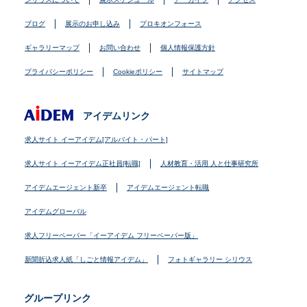
ブログ
展示のお申し込み
プロキオンフォース
ギャラリーマップ
お問い合わせ
個人情報保護方針
プライバシーポリシー
Cookieポリシー
サイトマップ
アイデムリンク
求人サイト イーアイデム[アルバイト・パート]
求人サイト イーアイデム正社員[転職]
人材教育・活用 人と仕事研究所
アイデムエージェント新卒
アイデムエージェント転職
アイデムグローバル
求人フリーペーパー「イーアイデム フリーペーパー版」
新聞折込求人紙「しごと情報アイデム」
フォトギャラリー シリウス
グループリンク