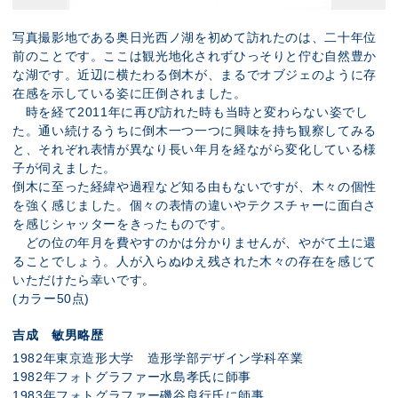
写真撮影地である奥日光西ノ湖を初めて訪れたのは、二十年位
前のことです。ここは観光地化されずひっそりと佇む自然豊か
な湖です。近辺に横たわる倒木が、まるでオブジェのように存
在感を示している姿に圧倒されました。
時を経て2011年に再び訪れた時も当時と変わらない姿でし
た。通い続けるうちに倒木一つ一つに興味を持ち観察してみる
と、それぞれ表情が異なり長い年月を経ながら変化している様
子が伺えました。
倒木に至った経緯や過程など知る由もないですが、木々の個性
を強く感じました。個々の表情の違いやテクスチャーに面白さ
を感じシャッターをきったものです。
どの位の年月を費やすのかは分かりませんが、やがて土に還
ることでしょう。人が入らぬゆえ残された木々の存在を感じて
いただけたら幸いです。
(カラー50点)
吉成 敏男略歴
1982年東京造形大学 造形学部デザイン学科卒業
1982年フォトグラファー水島孝氏に師事
1983年フォトグラファー磯谷良行氏に師事