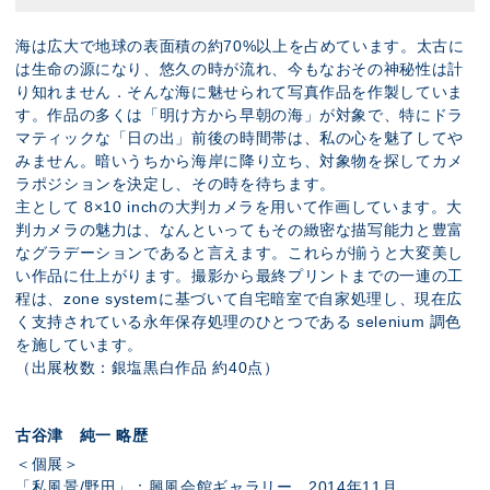
海は広大で地球の表面積の約70%以上を占めています。太古に
は生命の源になり、悠久の時が流れ、今もなおその神秘性は計
り知れません．そんな海に魅せられて写真作品を作製していま
す。作品の多くは「明け方から早朝の海」が対象で、特にドラ
マティックな「日の出」前後の時間帯は、私の心を魅了してや
みません。暗いうちから海岸に降り立ち、対象物を探してカメ
ラポジションを決定し、その時を待ちます。
主として 8×10 inchの大判カメラを用いて作画しています。大
判カメラの魅力は、なんといってもその緻密な描写能力と豊富
なグラデーションであると言えます。これらが揃うと大変美し
い作品に仕上がります。撮影から最終プリントまでの一連の工
程は、zone systemに基づいて自宅暗室で自家処理し、現在広
く支持されている永年保存処理のひとつである selenium 調色
を施しています。
（出展枚数：銀塩黒白作品 約40点）
古谷津 純一 略歴
＜個展＞
「私風景/野田」：興風会館ギャラリー，2014年11月