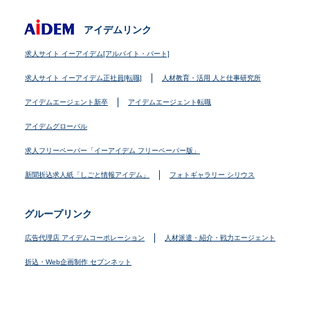
アイデムリンク
求人サイト イーアイデム[アルバイト・パート]
求人サイト イーアイデム正社員[転職]
人材教育・活用 人と仕事研究所
アイデムエージェント新卒
アイデムエージェント転職
アイデムグローバル
求人フリーペーパー「イーアイデム フリーペーパー版」
新聞折込求人紙「しごと情報アイデム」
フォトギャラリー シリウス
グループリンク
広告代理店 アイデムコーポレーション
人材派遣・紹介・戦力エージェント
折込・Web企画制作 セブンネット