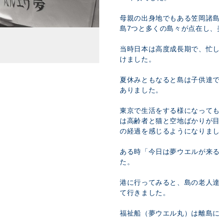
母親の出身地でもある笠岡諸
島7つと多くの島々が点在し、
当時日本は高度成長期で、忙
けました。
夏休みともなると島は子供達
ありました。
東京で生活をする様になって
は高齢者と猫と空地ばかりが目
の経過を感じるようになりま
ある時「今日は夢ウエルが来
た。
港に行ってみると、島の老人
て行きました。
福祉船（夢ウエル丸）は離島