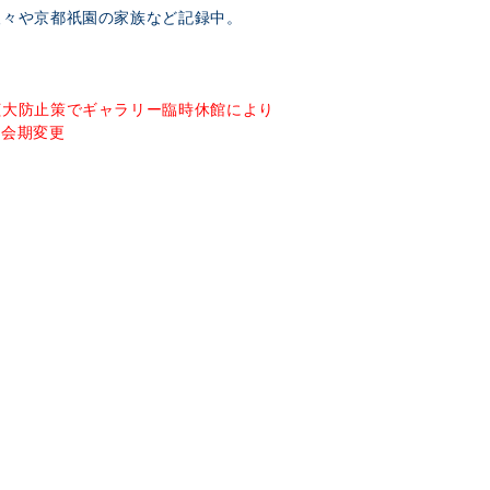
人々や京都祇園の家族など記録中。
拡大防止策でギャラリー臨時休館により
ら会期変更