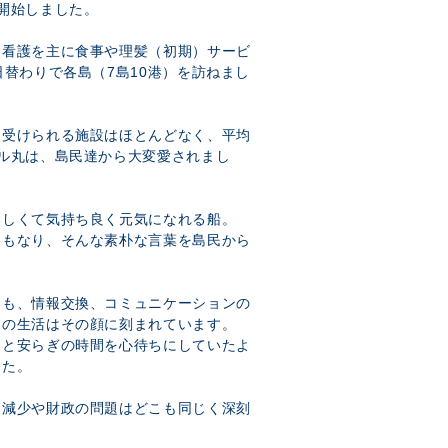
開始しました。
問看護を主に食事や理髪（初期）サービ
日替わりで各島（7島10港）を訪ねまし
を受けられる施設はほとんどなく、平均
ル丸は、島民達から大変愛されまし
楽しくて気持ち良く元気になれる船。
にもなり、そんな素朴な言葉を島民から
にも、情報交換、コミュニケーションの
達の生活はその顔に刻まれています。
さと安らぎの時間を心待ちにしていたよ
した。
口減少や財政の問題はどこも同じく深刻