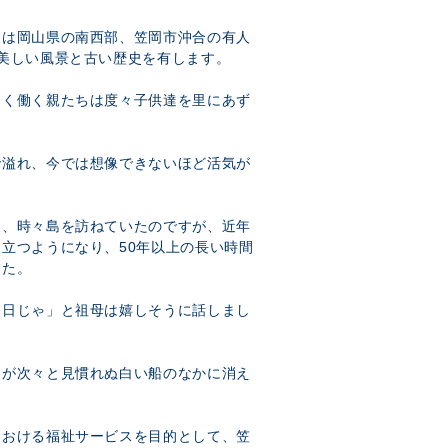
島は岡山県の南西部、笠岡市沖合の有人
美しい風景と古い歴史を有します。
しく働く親たちは度々子供達を里にあず
で溢れ、今では想像できないほど活気が
も、時々島を訪ねていたのですが、近年
立つようになり、50年以上の長い時間
した。
る日じゃ」と祖母は嬉しそうに話しまし
達が次々と見慣れぬ白い船のなかに消え
における福祉サービスを目的として、笠