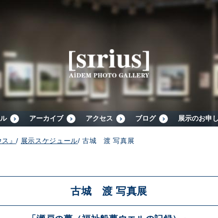
シリウスについて
展示スケジュール
アーカイブ
ル
アーカイブ
アクセス
ブログ
展示のお申
ウス』
/
展示スケジュール
/
古城 渡 写真展
アクセス
ブログ
古城 渡 写真展