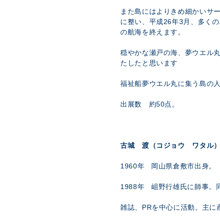
また島にはよりきめ細かいサ
に整い、平成26年3月、多く
の航海を終えます。
穏やかな瀬戸の海、夢ウエル
たしたと思います
福祉船夢ウエル丸に集う島の
出展数 約50点。
古城 渡（コジョウ ワタル
1960年 岡山県倉敷市出身。
1988年 岨野行雄氏に師事
雑誌、PRを中心に活動。主に