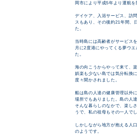
岡市により平成5年より運航を
デイケア、入浴サービス、訪
スもあり、その後約21年間、
た。
当時島には高齢者がサービス
月に2度港にやってくる夢ウエ
た。
海の向こうからやって来て、
娯楽も少ない島では気分転換
度々聞かされました。
船は島の人達の健康管理以外
場所でもありました。島の人
そんな暮らしのなかで、楽し
うで、私の祖母もその一人で
しかしながら地方が抱える人
のようです。