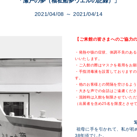
「瀬戸の夢（福祉船夢ウエルの記録）」
展示のお申し込み
2021/04/08 ～ 2021/04/14
【ご来館の皆さまへのご協力
・発熱や咳の症状、体調不良のある
いいたします。
・ご入館の際はマスクを着用をお願
・手指消毒液を設置しておりますの
す。
・他のお客様との間隔を空けるよう
・大きな声での会話はご遠慮くださ
・混雑時は入館を制限させていただ
（出展者を含め25名を限度とさせ
祖母に手を引かれて、私が初
38年頃でした。