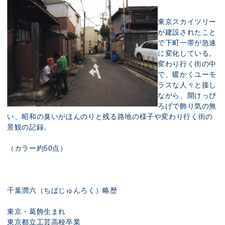
東京スカイツリー
が建設されたこと
で下町一帯が急速
に変化している。
変わり行く街の中
で、暖かくユーモ
ラスな人々と接し
ながら、開けっぴ
ろげで飾り気の無
い、昭和の臭いがほんのりと残る路地の様子や変わり行く街の
景観の記録。
（カラー約50点）
千葉潤六（ちばじゅんろく）略歴
東京・葛飾生まれ
東京都立工芸高校卒業