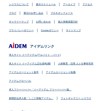
シリウスについて
展示スケジュール
アーカイブ
アクセス
ブログ
展示のお申し込み
プロキオンフォース
ギャラリーマップ
お問い合わせ
個人情報保護方針
プライバシーポリシー
Cookieポリシー
サイトマップ
アイデムリンク
求人サイト イーアイデム[アルバイト・パート]
求人サイト イーアイデム正社員[転職]
人材教育・活用 人と仕事研究所
アイデムエージェント新卒
アイデムエージェント転職
アイデムグローバル
求人フリーペーパー「イーアイデム フリーペーパー版」
新聞折込求人紙「しごと情報アイデム」
フォトギャラリー シリウス