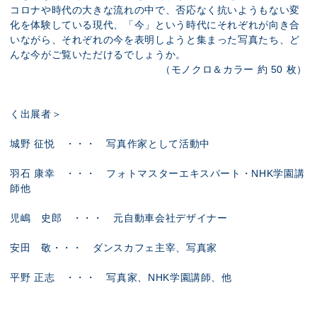
コロナや時代の大きな流れの中で、否応なく抗いようもない変
化を体験している現代、「今」という時代にそれぞれが向き合
いながら、それぞれの今を表明しようと集まった写真たち、ど
んな今がご覧いただけるでしょうか。
（モノクロ＆カラー 約 50 枚）
く出展者＞
城野 征悦 ・・・ 写真作家として活動中
羽石 康幸 ・・・ フォトマスターエキスパート・NHK学園講
師他
児嶋 史郎 ・・・ 元自動車会社デザイナー
安田 敬・・・ ダンスカフェ主宰、写真家
平野 正志 ・・・ 写真家、NHK学園講師、他