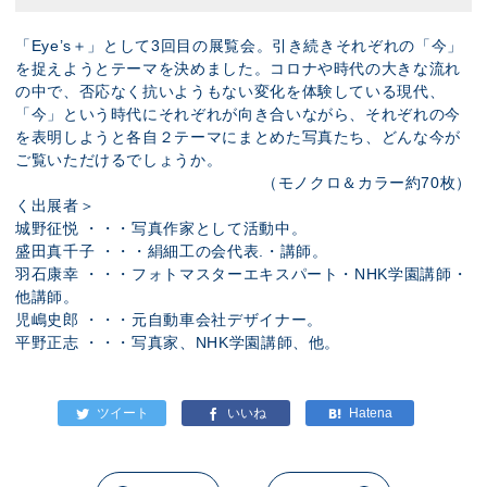
「Eye’s＋」として3回目の展覧会。引き続きそれぞれの「今」
を捉えようとテーマを決めました。コロナや時代の大きな流れ
の中で、否応なく抗いようもない変化を体験している現代、
「今」という時代にそれぞれが向き合いながら、それぞれの今
を表明しようと各自２テーマにまとめた写真たち、どんな今が
ご覧いただけるでしょうか。
（モノクロ＆カラー約70枚）
く出展者＞
城野征悦 ・・・写真作家として活動中。
盛田真千子 ・・・絹細工の会代表.・講師。
羽石康幸 ・・・フォトマスターエキスパート・NHK学園講師・
他講師。
児嶋史郎 ・・・元自動車会社デザイナー。
平野正志 ・・・写真家、NHK学園講師、他。