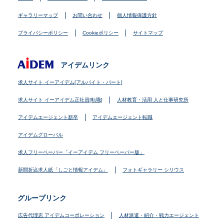
ギャラリーマップ
お問い合わせ
個人情報保護方針
プライバシーポリシー
Cookieポリシー
サイトマップ
アイデムリンク
求人サイト イーアイデム[アルバイト・パート]
求人サイト イーアイデム正社員[転職]
人材教育・活用 人と仕事研究所
アイデムエージェント新卒
アイデムエージェント転職
アイデムグローバル
求人フリーペーパー「イーアイデム フリーペーパー版」
新聞折込求人紙「しごと情報アイデム」
フォトギャラリー シリウス
グループリンク
広告代理店 アイデムコーポレーション
人材派遣・紹介・戦力エージェント