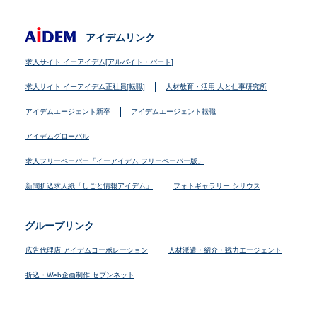
アイデムリンク
求人サイト イーアイデム[アルバイト・パート]
求人サイト イーアイデム正社員[転職]
人材教育・活用 人と仕事研究所
アイデムエージェント新卒
アイデムエージェント転職
アイデムグローバル
求人フリーペーパー「イーアイデム フリーペーパー版」
新聞折込求人紙「しごと情報アイデム」
フォトギャラリー シリウス
グループリンク
広告代理店 アイデムコーポレーション
人材派遣・紹介・戦力エージェント
折込・Web企画制作 セブンネット