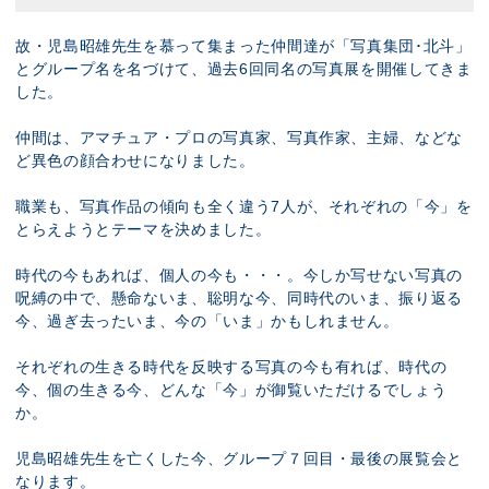
故・児島昭雄先生を慕って集まった仲間達が「写真集団･北斗」
とグループ名を名づけて、過去6回同名の写真展を開催してきま
した。
仲間は、アマチュア・プロの写真家、写真作家、主婦、などな
ど異色の顔合わせになりました。
職業も、写真作品の傾向も全く違う7人が、それぞれの「今」を
とらえようとテーマを決めました。
時代の今もあれば、個人の今も・・・。今しか写せない写真の
呪縛の中で、懸命ないま、聡明な今、同時代のいま、振り返る
今、過ぎ去ったいま、今の「いま」かもしれません。
それぞれの生きる時代を反映する写真の今も有れば、時代の
今、個の生きる今、どんな「今」が御覧いただけるでしょう
か。
児島昭雄先生を亡くした今、グループ７回目・最後の展覧会と
なります。