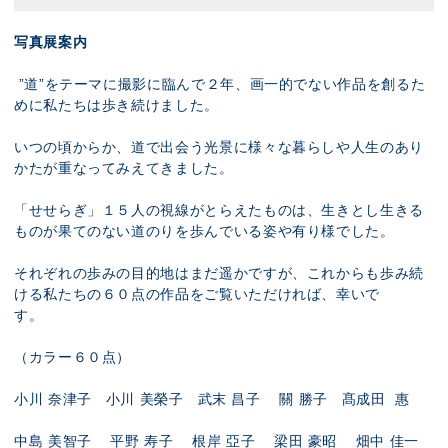
写真展案内
”道”をテーマに撮影に臨んで２年、画一的でない作品を創るた
めに私たちは歩き続けました。
いつの頃からか、道で出会う光景に様々な暮らしや人生のあり
かたが重なってみえてきました。
「せせらぎ」１５人の視線がとらえたものは、生きとし生きる
ものが果てのない道のりを歩んでいる姿や有り様でした。
それぞれの歩みの目的地はまだ遥かですが、これからも歩み続
ける私たちの６０点の作品をご覧いただければ、幸いで
す。
（カラー６０点）
小川 奈津子 小川 美榮子 武末 昌子 關 勝子 髙成田 惠
中島 美智子 平野 寿子 根岸 亞子 梁田 豪昭 畑中 佳一