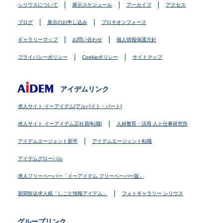
シリウスについて
展示スケジュール
アーカイブ
アクセス
ブログ
展示のお申し込み
プロキオンフォース
ギャラリーマップ
お問い合わせ
個人情報保護方針
プライバシーポリシー
Cookieポリシー
サイトマップ
アイデムリンク
求人サイト イーアイデム[アルバイト・パート]
求人サイト イーアイデム正社員[転職]
人材教育・活用 人と仕事研究所
アイデムエージェント新卒
アイデムエージェント転職
アイデムグローバル
求人フリーペーパー「イーアイデム フリーペーパー版」
新聞折込求人紙「しごと情報アイデム」
フォトギャラリー シリウス
グループリンク