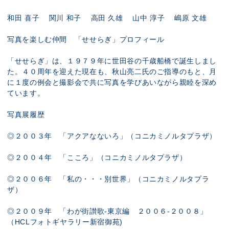
和田 喜子 関川 和子 高田 久雄 山中 淳子 嶋原 文雄
写真を楽しむ仲間 「せせらぎ」プロフィール
「せせらぎ」は、１９７９年に世田谷の千歳船橋で誕生しまし
た。４０周年を迎えた現在も、秋山亮二氏のご指導のもと、月
に１度の例会と撮影会で共に写真を学びあいながら親睦を深め
ています。
写真展履歴
◎２００３年 「アクアなないろ」（コニカミノルタプラザ）
◎２００４年 「こころ」（コニカミノルタプラザ）
◎２００６年 「私の・・・別世界」（コニカミノルタプラ
ザ）
◎２００９年 「わが街讃歌-東京編 ２００６-２００８」
（HCLフォトギヤラリー新宿御苑)