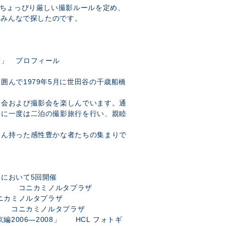
。ちょっぴり厳しい撮影ルールを定め、
をみんなで探したのです。
ぎ」 プロフィール
囲んで1979年5月に世田谷の千歳船橋
例会および撮影会を楽しんでいます。通
年に一度は二泊の撮影旅行を行い、親睦
さん持った感性豊かな者たちの集まりで
において5回開催
ろ」 コニカミノルタプラザ
ニカミノルタプラザ
」 コニカミノルタプラザ
編2006―2008」 HCL フォトギ