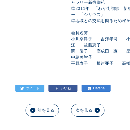
ャラリー新宿御苑
◎2011年 「わが街讃歌―
ー 「シリウス」
◎地域との交流を図るため桜
会員名簿
小川奈津子 吉澤孝司 
江 後藤恵子
関 勝子 高成田 惠 
中島美智子
平野寿子 根岸亜子 高橋
前を見る
次を見る