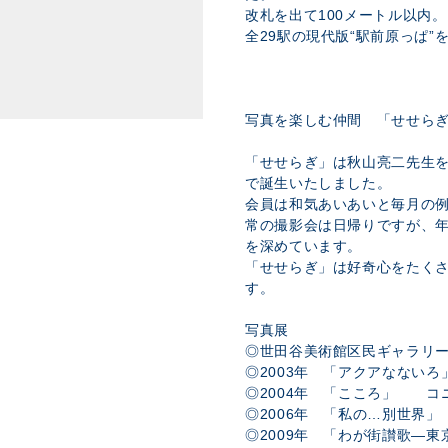
改札を出て100メートル以内
全29駅の現代版“駅前原っぱ”
写真を楽しむ仲間 「せせら
「せせらぎ」は秋山亮二先生を
で誕生いたしました。
会員は和気あいあいと毎月の
常の撮影会は日帰りですが、
を深めています。
「せせらぎ」は好奇心をたく
す。
写真展
◎世田谷美術館区民ギャラリー
◎2003年 「アクアなない
◎2004年 「こころ」 コ
◎2006年 「私の…別世界
◎2009年 「わが街讃歌―東京