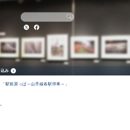
Twitter
Facebook
し込み
 「駅前原っぱ～山手線各駅停車～」