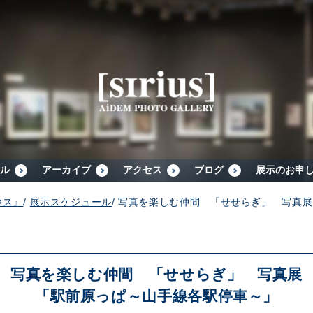
シリウスについて
展示スケジュール
アーカイブ
ル
アーカイブ
アクセス
ブログ
展示のお申
ウス』
/
展示スケジュール
/
写真を楽しむ仲間 「せせらぎ」 写真展
アクセス
ブログ
写真を楽しむ仲間 「せせらぎ」 写真展
「駅前原っぱ～山手線各駅停車～」