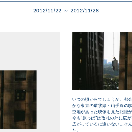
展示のお申し込み
2012/11/22 ～ 2012/11/28
いつの頃からでしょうか、都
かな東京の環状線・山手線の
空地があった映像を見た記憶
今も“原っぱ”は改札の外に広
広がっているに違いない…そ
た。