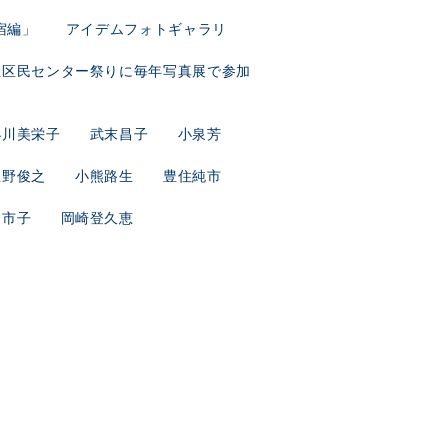
新宿編」 アイデムフォトギャラリ
丘区民センター祭りに毎年写真展で参加
小川美栄子 武末昌子 小泉芳
星野俊之 小熊路生 豊住純市
市子 岡崎登久恵