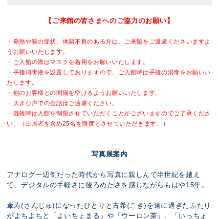
【ご来館の皆さまへのご協力のお願い】
・発熱や咳の症状、体調不良のある方は、ご来館をご遠慮くださいますよ
うお願いいたします。
・ご入館の際はマスクを着用をお願いいたします。
・手指消毒液を設置しておりますので、ご入館時は手指の消毒をお願いい
たします。
・他のお客様との間隔を空けるようお願いいたします。
・大きな声での会話はご遠慮ください。
・混雑時は入館を制限させていただくことがございますのでご了承くださ
い。
（出展者を含め25名を限度とさせていただきます。）
写真展案内
アナログ一辺倒だった時代から写真に親しんで半世紀を越え
て、デジタルの手軽さに後ろめたさを感じながらもはや15年。
傘寿(さんじゅ)になったひとりと古希(こき)を遠に過ぎたふたり
がよちよちと「よいちょまる」や「ウーロン茶」、「いっちょ