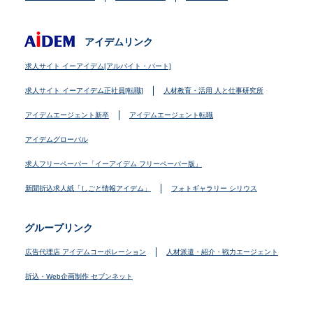
アイデムリンク
求人サイト イーアイデム[アルバイト・パート]
求人サイト イーアイデム正社員[転職]
人材教育・活用 人と仕事研究所
アイデムエージェント新卒
アイデムエージェント転職
アイデムグローバル
求人フリーペーパー「イーアイデム フリーペーパー版」
新聞折込求人紙「しごと情報アイデム」
フォトギャラリー シリウス
グループリンク
広告代理店 アイデムコーポレーション
人材派遣・紹介・戦力エージェント
折込・Web企画制作 セブンネット