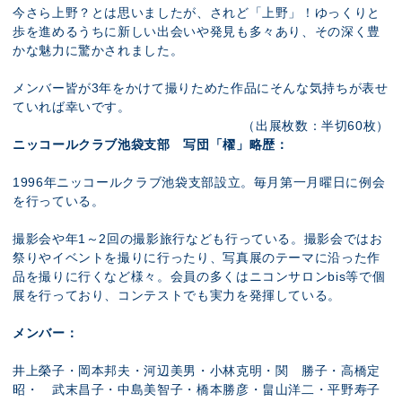
今さら上野？とは思いましたが、されど「上野」！ゆっくりと
歩を進めるうちに新しい出会いや発見も多々あり、その深く豊
かな魅力に驚かされました。
メンバー皆が3年をかけて撮りためた作品にそんな気持ちが表せ
ていれば幸いです。
（出展枚数：半切60枚）
ニッコールクラブ池袋支部 写団「櫂」略歴：
1996年ニッコールクラブ池袋支部設立。毎月第一月曜日に例会
を行っている。
撮影会や年1～2回の撮影旅行なども行っている。撮影会ではお
祭りやイベントを撮りに行ったり、写真展のテーマに沿った作
品を撮りに行くなど様々。会員の多くはニコンサロンbis等で個
展を行っており、コンテストでも実力を発揮している。
メンバー：
井上榮子・岡本邦夫・河辺美男・小林克明・関 勝子・高橋定
昭・ 武末昌子・中島美智子・橋本勝彦・畠山洋二・平野寿子