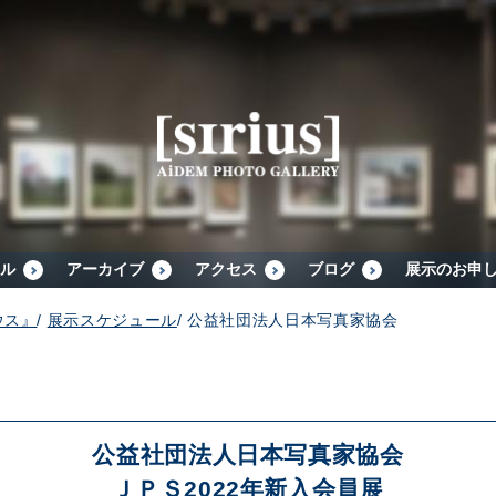
シリウスについて
展示スケジュール
アーカイブ
ル
アーカイブ
アクセス
ブログ
展示のお申
ウス』
/
展示スケジュール
/
公益社団法人日本写真家協会
アクセス
ブログ
公益社団法人日本写真家協会
ＪＰＳ2022年新入会員展