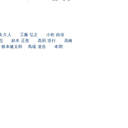
嶋 久人 工藤 弘之 小松 由佳
 哲也 鈴木 正美 髙田 浩行 高橋
 根本健太郎 馬場 道浩 本間