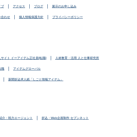
イブ
アクセス
ブログ
展示のお申し込み
い合わせ
個人情報保護方針
プライバシーポリシー
人サイト イーアイデム正社員[転職]
人材教育・活用 人と仕事研究所
転職
アイデムグローバル
新聞折込求人紙「しごと情報アイデム」
紹介・戦力エージェント
折込・Web企画制作 セブンネット