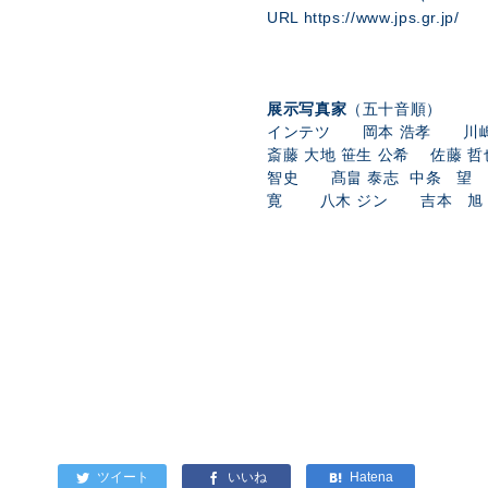
URL https://www.jps.gr.jp/
展示写真家
（五十音順）
インテツ 岡本 浩孝 川
斎藤 大地 笹生 公希 佐藤
智史 髙畠 泰志 中条 望
寛 八木 ジン 吉本 旭