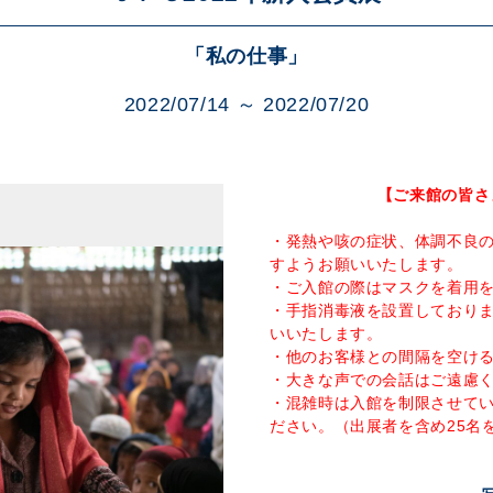
展示のお申し込み
「私の仕事」
2022/07/14 ～ 2022/07/20
【ご来館の皆さ
・発熱や咳の症状、体調不良
すようお願いいたします。
・ご入館の際はマスクを着用
・手指消毒液を設置しており
いいたします。
・他のお客様との間隔を空け
・大きな声での会話はご遠慮
・混雑時は入館を制限させて
ださい。（出展者を含め25名