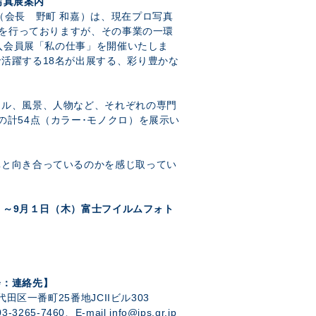
写真展案内
（会長 野町 和嘉）は、現在プロ写真
活動を行っておりますが、その事業の一環
新入会員展「私の仕事」を開催いたしま
活躍する18名が出展する、彩り豊かな
ャル、風景、人物など、それぞれの専門
の計54点（カラー･モノクロ）を展示い
真と向き合っているのかを感じ取ってい
金）～9月１日（木）富士フイルムフォト
会：連絡先】
代田区一番町25番地JCIIビル303
3265-7460、E-mail info@jps.gr.jp