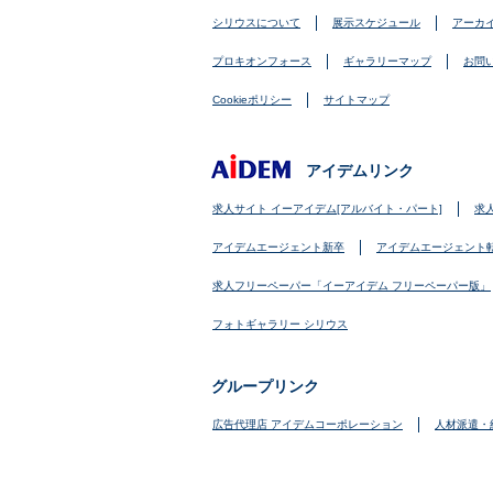
シリウスについて
展示スケジュール
アーカ
プロキオンフォース
ギャラリーマップ
お問
Cookieポリシー
サイトマップ
アイデムリンク
求人サイト イーアイデム[アルバイト・パート]
求
アイデムエージェント新卒
アイデムエージェント
求人フリーペーパー「イーアイデム フリーペーパー版」
フォトギャラリー シリウス
グループリンク
広告代理店 アイデムコーポレーション
人材派遣・