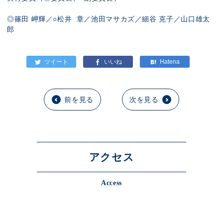
◎篠田 岬輝／○松井 章／池田マサカズ／細谷 克子／山口雄太
郎
前を見る
次を見る
アクセス
Access