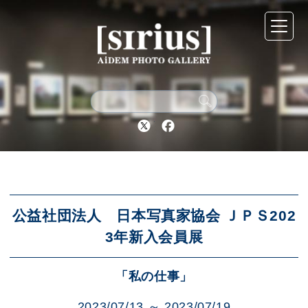
シリウスについて
展示スケジュール
Twitter
Facebook
アーカイブ
アクセス
公益社団法人 日本写真家協会 ＪＰＳ202
3年新入会員展
ブログ
「私の仕事」
2023/07/13 ～ 2023/07/19