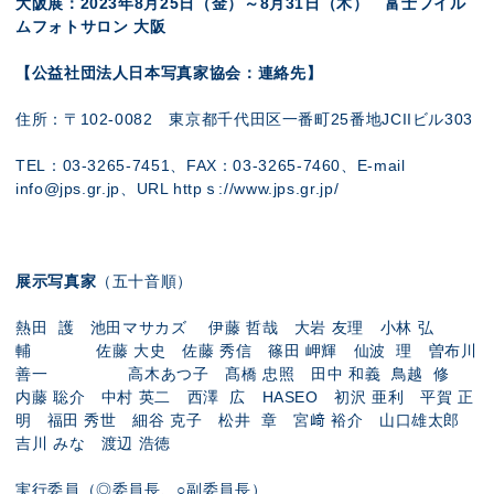
大阪展：2023年8月25日（金）～8月31日（木） 富士フイル
ムフォトサロン 大阪
【公益社団法人日本写真家協会：連絡先】
住所：〒102-0082 東京都千代田区一番町25番地JCIIビル303
TEL：03-3265-7451、FAX：03-3265-7460、E-mail
info@jps.gr.jp、URL httpｓ://www.jps.gr.jp/
展示写真家
（五十音順）
熱田 護 池田マサカズ 伊藤 哲哉 大岩 友理 小林 弘
輔 佐藤 大史 佐藤 秀信 篠田 岬輝 仙波 理 曽布川
善一 高木あつ子 髙橋 忠照 田中 和義 鳥越 修
内藤 聡介 中村 英二 西澤 広 HASEO 初沢 亜利 平賀 正
明 福田 秀世 細谷 克子 松井 章 宮﨑 裕介 山口雄太郎
吉川 みな 渡辺 浩徳
実行委員（◎委員長、○副委員長）