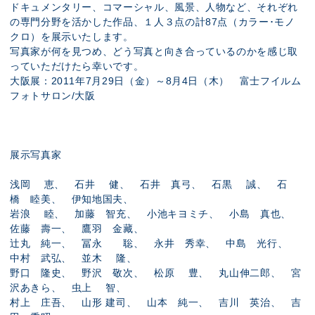
ドキュメンタリー、コマーシャル、風景、人物など、それぞれ
の専門分野を活かした作品、１人３点の計87点（カラー･モノ
クロ）を展示いたします。
写真家が何を見つめ、どう写真と向き合っているのかを感じ取
っていただけたら幸いです。
大阪展：2011年7月29日（金）～8月4日（木） 富士フイルム
フォトサロン/大阪
展示写真家
浅岡 恵、 石井 健、 石井 真弓、 石黒 誠、 石
橋 睦美、 伊知地国夫、
岩浪 睦、 加藤 智充、 小池キヨミチ、 小島 真也、
佐藤 壽一、 鷹羽 金藏、
辻丸 純一、 冨永 聡、 永井 秀幸、 中島 光行、
中村 武弘、 並木 隆、
野口 隆史、 野沢 敬次、 松原 豊、 丸山伸二郎、 宮
沢あきら、 虫上 智、
村上 庄吾、 山形 建司、 山本 純一、 吉川 英治、 吉