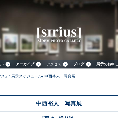
シリウスについて
展示スケジュール
アーカイブ
ル
アーカイブ
アクセス
ブログ
展示のお申
ウス』
/
展示スケジュール
/
中西裕人 写真展
アクセス
ブログ
中西裕人 写真展