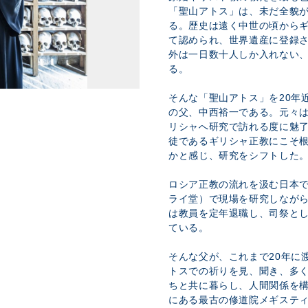
「聖山アトス」は、未だ全貌
る。歴史は遠く中世の頃から
て認められ、世界遺産に登録
外は一日数十人しか入れない
る。
そんな「聖山アトス」を20年
の父、中西裕一である。元々
リシャへ研究で訪れる度に魅了
徒であるギリシャ正教にこそ
かと感じ、研究をシフトした
ロシア正教の流れを汲む日本
ライ堂）で現場を研究しなが
は教員を定年退職し、司祭と
ている。
そんな父が、これまで20年に
トスでの祈りを見、聞き、多
ちと共に暮らし、人間関係を
にある最古の修道院メギステ