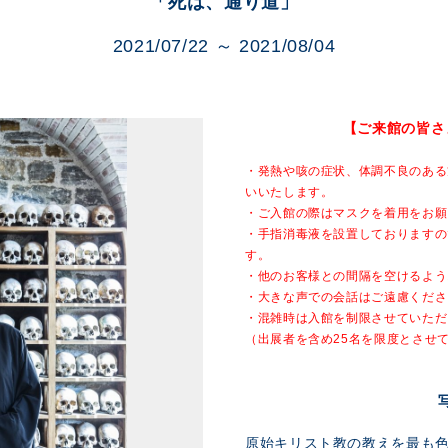
「死は、通り道」
展示のお申し込み
2021/07/22 ～ 2021/08/04
【ご来館の皆さ
・発熱や咳の症状、体調不良のある
いいたします。
・ご入館の際はマスクを着用をお願
・手指消毒液を設置しておりますの
す。
・他のお客様との間隔を空けるよう
・大きな声での会話はご遠慮くださ
・混雑時は入館を制限させていただ
（出展者を含め25名を限度とさせ
原始キリスト教の教えを最も