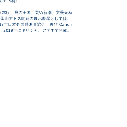
現在15刷）
日本版、翼の王国、芸術新潮、文藝春秋
。聖山アトス関連の展示履歴としては、
017年日本外国特派員協会、再び Canon
ー、2019年にギリシャ、アテネで開催。