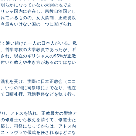
が明らかになっていない未開の地であ
ギリシャ国内に存在し、宗教自治国とし
されているものの、女人禁制、正教徒以
、今最もいけない国の一つに挙げられ
近く通い続けた一人の日本人がいる。私
は、哲学専攻の大学教員であったが、ギ
され、現在のギリシャ人の95%が正教
根付いた教えや生き方があるのではない
。
で洗礼を受け、実際に日本正教会（ニコ
ら、いつの間に司祭職にまでなり、現在
して日曜礼拝、冠婚葬祭などを執り行っ
渡り、アトスを訪れ、正教最大の聖地ア
くの修道士から教えを請うて、修道士た
構築し、司祭になってからは、アトス内
ィス・ラヴラで儀式を任されるほどにな