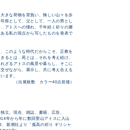
、大きな荷物を背負い、険しい山々を歩
、司祭として、父として、一人の男とし
か…アトスへの憧れ、千年続く祈りの層
である私の視点から写したものを発表で
味、このような時代だからこそ、正教を
生きるとは…死とは…それを考え続け、
られざるアトスの風景や暮らし、そこに
り交ぜながら、展示し、共に考え合える
思います。
（出展枚数 カラー40点前後）
、独立。現在、雑誌、書籍、広告、
014年から年に数回聖山アトスに入山
7年、新潮社より「孤高の祈り ギリシャ