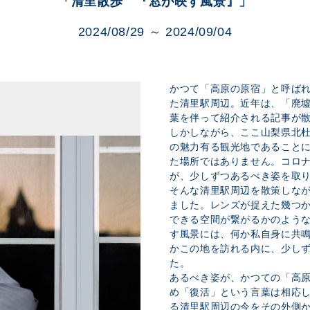
「清里散歩 『窓が映す風景』」
展示のお申し込み
2024/08/29 ～ 2024/09/04
かつて「高原の原宿」と呼ばれ
た清里駅周辺。近年は、「廃
葉を伴って紹介される記事が
しかしながら、ここ山梨県北
の魅力有る観光地であること
た場所ではありません。コロ
が、少しずつあるべき姿を取
そんな清里駅周辺を散策しな
ました。レンズが捉えた幾つ
できる空間が繋がるかのよう
す風景には、何か私自身に共
かこの地を訪れる内に、少し
た。
あるべき姿が、かつての「高
め「復活」という言葉は相応
る清里駅周辺の今をその外側