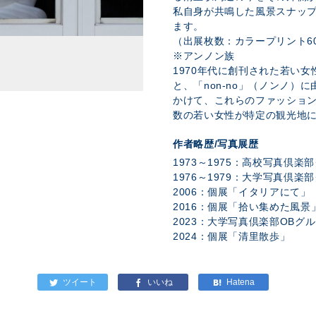
私自身が共鳴した風景スナッ
ます。
（出展枚数：カラープリント60
※アンノン族
1970年代に創刊された若い女
と、「non-no」（ノンノ）に
かけて、これらのファッショ
数の若い女性が特定の観光地
作者略歴/写真展歴
1973～1975：高校写真倶楽
1976～1979：大学写真倶楽
2006：個展「イタリアにて」
2016：個展「拾い集めた風景
2023：大学写真倶楽部OBグルー
2024：個展「清里散歩」