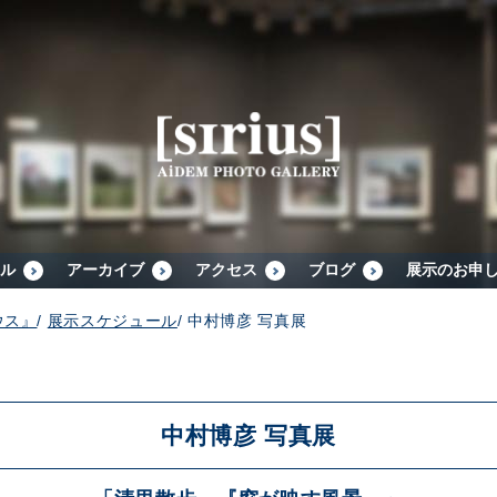
シリウスについて
展示スケジュール
アーカイブ
ル
アーカイブ
アクセス
ブログ
展示のお申
ウス』
/
展示スケジュール
/
中村博彦 写真展
アクセス
ブログ
中村博彦 写真展