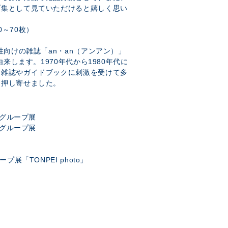
プ集として見ていただけると嬉しく思い
～70枚）
性向けの雑誌「an・an（アンアン）」
由来します。1970年代から1980年代に
ン雑誌やガイドブックに刺激を受けて多
に押し寄せました。
部グループ展
部グループ展
」
プ展「TONPEI photo」