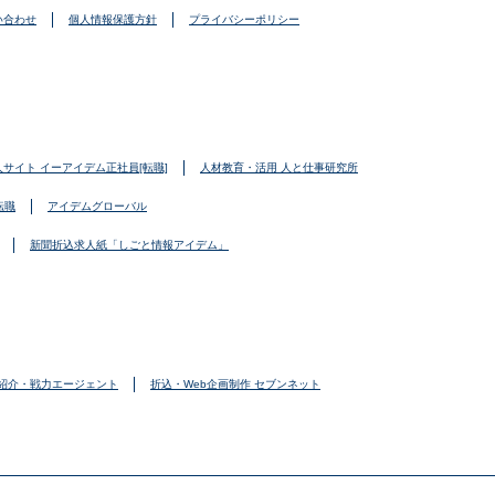
い合わせ
個人情報保護方針
プライバシーポリシー
人サイト イーアイデム正社員[転職]
人材教育・活用 人と仕事研究所
転職
アイデムグローバル
新聞折込求人紙「しごと情報アイデム」
紹介・戦力エージェント
折込・Web企画制作 セブンネット