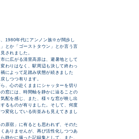
、1980年代にアンノン族※が闊歩し
墟」とか「ゴーストタウン」とか言う言
散見されました。
杜市に広がる清里高原は、避暑地として
に変わりはなく、駅周辺も決して終わっ
ナ禍によって足踏み状態が続きました
り戻しつつ有ります。
がら、心の赴くままにシャッターを切り
かの窓には、時間軸を静かに辿ることの
な気配を感じ、また、様々な窓が映し出
鳴するものが有りました。そして、何度
ずつ変化している街並みも見えてきまし
原の原宿」に有るとも思われず、そのた
しくありませんが、再び活性化しつつあ
から静かに撮った記録集として、また、