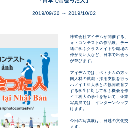
「日本で出会った人」
展示のお申し込み
2019/09/26 ～ 2019/10/02
株式会社アイデムが開催する
ォトコンテストの作品展。テ
緒に学ぶクラスメイトや職場
仲が良い人など、日本で出会
が並びます。
アイデムでは、ベトナムの方
国人材の就職・採用支援を行っ
ハノイ工科大学との協同教育
する学生に対して学ぶ機会を作
イ工科大の学生を招いて、企
写真展では、インターンシッ
けます。
今回の写真展は、日越の文化
ます。