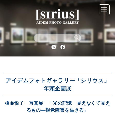
シリウスについて
展示スケジュール
Twitter
Facebook
アーカイブ
アクセス
アイデムフォトギャラリー「シリウス」
年頭企画展
ブログ
榎並悦子 写真展 「光の記憶 見えなくて見え
るもの—視覚障害を生きる」