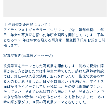
【 年頭特別企画展について 】
アイデムフォトギャラリー「シリウス」では、毎年年初に、年
男・年女の写真家を招いた年頭企画展を開催しています。子年
となる2020年は年女を迎える写真家・榎並悦子氏をお招きし開
催します。
写真展案内(写真家メッセージ)
視覚障害をテーマとした写真展を開催します。初めて視覚に障
害がある方と接したのは中学生の時でした。訪ねた高齢者施設
では、針仕事や楽器の演奏、造花を作ったり、指先で読書をす
る人の姿がありました。目が不自由という制約から、マイナス
面ばかりをイメージしていた私には、その姿は衝撃的でした。
そしてまた、見えていれば何でも無いことが、見えないことで
大きな危険や恐怖につながるということも教わりました。その
時の縁が繋がり、今回の写真展テーマとなりました。