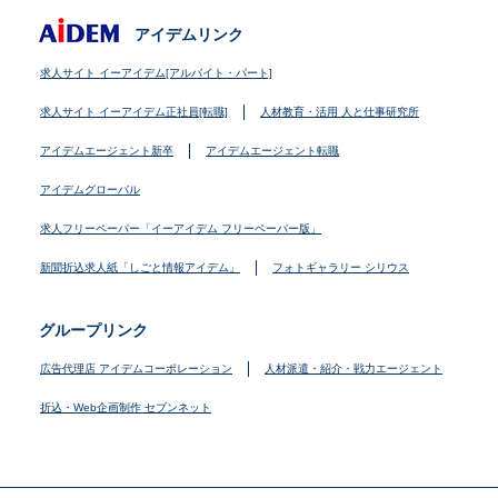
アイデムリンク
求人サイト イーアイデム[アルバイト・パート]
求人サイト イーアイデム正社員[転職]
人材教育・活用 人と仕事研究所
アイデムエージェント新卒
アイデムエージェント転職
アイデムグローバル
求人フリーペーパー「イーアイデム フリーペーパー版」
新聞折込求人紙「しごと情報アイデム」
フォトギャラリー シリウス
グループリンク
広告代理店 アイデムコーポレーション
人材派遣・紹介・戦力エージェント
折込・Web企画制作 セブンネット