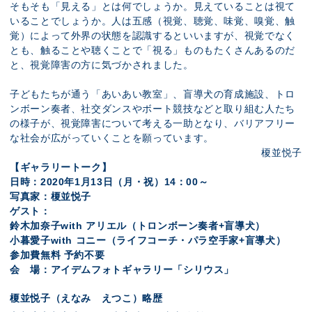
そもそも「見える」とは何でしょうか。見えていることは視て
いることでしょうか。人は五感（視覚、聴覚、味覚、嗅覚、触
覚）によって外界の状態を認識するといいますが、視覚でなく
とも、触ることや聴くことで「視る」ものもたくさんあるのだ
と、視覚障害の方に気づかされました。
子どもたちが通う「あいあい教室」、盲導犬の育成施設、トロ
ンボーン奏者、社交ダンスやボート競技などと取り組む人たち
の様子が、視覚障害について考える一助となり、バリアフリー
な社会が広がっていくことを願っています。
榎並悦子
【ギャラリートーク】
日時：2020年1月13日（月・祝）14：00～
写真家：榎並悦子
ゲスト：
鈴木加奈子with アリエル（トロンボーン奏者+盲導犬）
小暮愛子with コニー（ライフコーチ・パラ空手家+盲導犬）
参加費無料 予約不要
会 場：アイデムフォトギャラリー「シリウス」
榎並悦子（えなみ えつこ）略歴