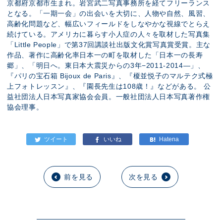
京都府京都市生まれ。岩宮武二写真事務所を経てフリーランス
となる。「一期一会」の出会いを大切に、人物や自然、風習、
高齢化問題など、幅広いフィールドをしなやかな視線でとらえ
続けている。アメリカに暮らす小人症の人々を取材した写真集
「Little People」で第37回講談社出版文化賞写真賞受賞。主な
作品、著作に高齢化率日本一の町を取材した「日本一の長寿
郷」、「明日へ。東日本大震災からの3年−2011-2014—」、
『パリの宝石箱 Bijoux de Paris』、『榎並悦子のマルテク式極
上フォトレッスン』、『園長先生は108歳！』などがある。 公
益社団法人日本写真家協会会員。一般社団法人日本写真著作権
協会理事。
前を見る
次を見る