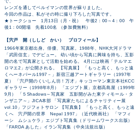
で、
レンズを通してベルイマンの世界が蘇りました。
今回の作品は、私がその時に撮り下ろした写真です。
★トークショー 1月13日（月・祝） 午後2：00～4：00 午
後1：00開場 先着100名 （参加費無料）
【宍戸 開（ししど かい） プロフィール】
1966年東京都出身。俳優、写真家。1988年、NHK大河ドラマ
「武田信玄」でデビュー。 幼い頃から写真に興味を持ち、五影
開の名で写真家として活動を始める。 4月には映画「テルマエ
ロマエ2」が公開される。 【写真展】 「もっと高く、もっと遠
くへーネパール1997－」新宿三越アートギャラリー（1997年
夏） 「宍戸開のくいしん坊！万才」キッコーマン東京本社KCC
ギャラリー（1998年8月） 「エジプト展」京都高島屋（1999年
9月） 「５Shadows～写真家 五影開がみた東ティモール・タ
ンザニア～」JICA本部 「写真家たちによるチャリティー展
vol.10」フジフォトサロン 【写真集】 「もっと高く、もっと遠
くへ 宍戸開の世界 Nepal 1997」（近代映画社） 「マフィ
ーシ ムシュケラ」エジプト写真集（ドリームワークス出版）
「FARDA あした」イラン写真集（中央法規出版）