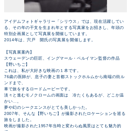
アイデムフォトギャラリー「シリウス」では、現在活躍してい
る、その年の干支を生まれ年とする写真家をお招きし、年頭の
特別企画展として写真展を開催しています。
2014年は、宍戸 開氏の写真展を開催します。
【写真展案内】
スウェーデンの巨匠、イングマール・ベルイマン監督の作品
【野いちご】
これは、私が大好きな映画の１本です。
76歳の医師が、息子の妻と首都ストックホルムから南端の街ル
ンドまで、
車で旅をするロードムービーです。
淡々と進むモノクロームの画面は 冷たくもあるが、どこか温
かい…。
夢や幻のシークエンスがとても美しかった。
2007年、そんな【野いちご】が撮影されたロケーションを巡る
旅をしました。
映画が撮影された1957年当時と変わらぬ風景はとても魅力的