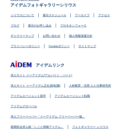
アイデムフォトギャラリーシリウス
シリウスについて
展示スケジュール
アーカイブ
アクセス
ブログ
展示のお申し込み
プロキオンフォース
ギャラリーマップ
お問い合わせ
個人情報保護方針
プライバシーポリシー
Cookieポリシー
サイトマップ
アイデムリンク
求人サイト イーアイデム[アルバイト・パート]
求人サイト イーアイデム正社員[転職]
人材教育・活用 人と仕事研究所
アイデムエージェント新卒
アイデムエージェント転職
アイデムグローバル
求人フリーペーパー「イーアイデム フリーペーパー版」
新聞折込求人紙「しごと情報アイデム」
フォトギャラリー シリウス