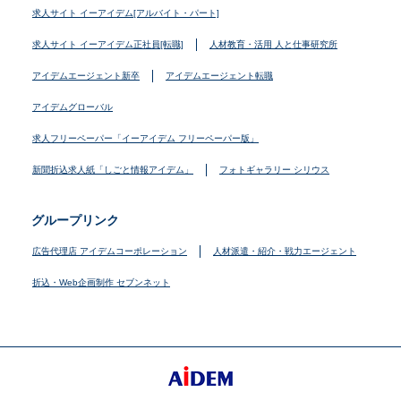
求人サイト イーアイデム[アルバイト・パート]
求人サイト イーアイデム正社員[転職]
人材教育・活用 人と仕事研究所
アイデムエージェント新卒
アイデムエージェント転職
アイデムグローバル
求人フリーペーパー「イーアイデム フリーペーパー版」
新聞折込求人紙「しごと情報アイデム」
フォトギャラリー シリウス
グループリンク
広告代理店 アイデムコーポレーション
人材派遣・紹介・戦力エージェント
折込・Web企画制作 セブンネット