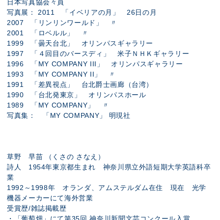
日本写真協会々員
写真展： 2011 「イベリアの月」 26日の月
2007 「リンリンワールド」 〃
2001 「ロベルル」 〃
1999 「曇天台北」 オリンパスギャラリー
1997 「４回目のバースディ」 米子ＮＨＫギャラリー
1996 「MY COMPANY III」 オリンパスギャラリー
1993 「MY COMPANY II」 〃
1991 「差異視点」 台北爵士画廊（台湾）
1990 「台北発東京」 オリンパスホール
1989 「MY COMPANY」 〃
写真集： 「MY COMPANY」 明現社
草野 早苗 （くさの さなえ）
詩人 1954年東京都生まれ 神奈川県立外語短期大学英語科卒
業
1992～1998年 オランダ、アムステルダム在住 現在 光学
機器メーカーにて海外営業
受賞歴/雑誌掲載歴
・「葡萄畑」にて第35回 神奈川新聞文芸コンクール入賞