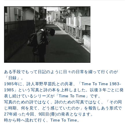
ある手段でもって日記のように日々の日常を綴って行くのが
「日録」。
1985年に、詩人草野早苗氏との共著、「Time To Time 1983-
1985」という写真と詩の本を上梓しました。以後３年ごとに発
表し続けているシリーズが「Time To Time」です。
写真のための詩ではなく、詩のための写真ではなく、「その同
じ時期、何を見て、どう感じていたのか」を報告しあう形式で
27年経った今回、9回目(冊)の発表となります。
時から時へ流れて行く、Time To Time。