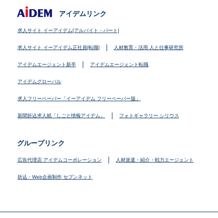
アイデムリンク
求人サイト イーアイデム[アルバイト・パート]
求人サイト イーアイデム正社員[転職]
人材教育・活用 人と仕事研究所
アイデムエージェント新卒
アイデムエージェント転職
アイデムグローバル
求人フリーペーパー「イーアイデム フリーペーパー版」
新聞折込求人紙「しごと情報アイデム」
フォトギャラリー シリウス
グループリンク
広告代理店 アイデムコーポレーション
人材派遣・紹介・戦力エージェント
折込・Web企画制作 セブンネット