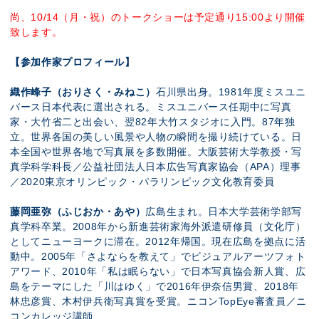
尚、10/14（月・祝）のトークショーは予定通り15:00より開催
致します。
【参加作家プロフィール】
織作峰子（おりさく・みねこ）
石川県出身。1981年度ミスユニ
バース日本代表に選出される。ミスユニバース任期中に写真
家・大竹省二と出会い、翌82年大竹スタジオに入門。87年独
立。世界各国の美しい風景や人物の瞬間を撮り続けている。日
本全国や世界各地で写真展を多数開催。大阪芸術大学教授・写
真学科学科長／公益社団法人日本広告写真家協会（APA）理事
／2020東京オリンピック・パラリンピック文化教育委員
藤岡亜弥（ふじおか・あや）
広島生まれ。日本大学芸術学部写
真学科卒業。2008年から新進芸術家海外派遣研修員（文化庁）
としてニューヨークに滞在。2012年帰国。現在広島を拠点に活
動中。2005年「さよならを教えて」でビジュアルアーツフォト
アワード、2010年「私は眠らない」で日本写真協会新人賞、広
島をテーマにした「川はゆく」で2016年伊奈信男賞、2018年
林忠彦賞、木村伊兵衛写真賞を受賞。ニコンTopEye審査員／ニ
コンカレッジ講師