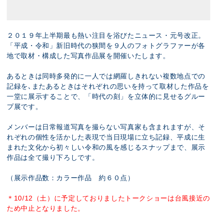
２０１９年上半期最も熱い注目を浴びたニュース・元号改正。
「平成・令和」新旧時代の狭間を９人のフォトグラファーが各
地で取材・構成した写真作品展を開催いたします。
あるときは同時多発的に一人では網羅しきれない複数地点での
記録を､またあるときはそれぞれの思いを持って取材した作品を
一堂に展示することで、「時代の刻」を立体的に見せるグルー
プ展です。
メンバーは日常報道写真を撮らない写真家も含まれますが、そ
れぞれの個性を活かした表現で当日現場に立ち記録、平成に生
まれた文化から初々しい令和の風を感じるスナップまで、展示
作品は全て撮り下ろしです。
（展示作品数：カラー作品 約６０点）
＊10/12（土）に予定しておりましたトークショーは台風接近の
ため中止となりました。