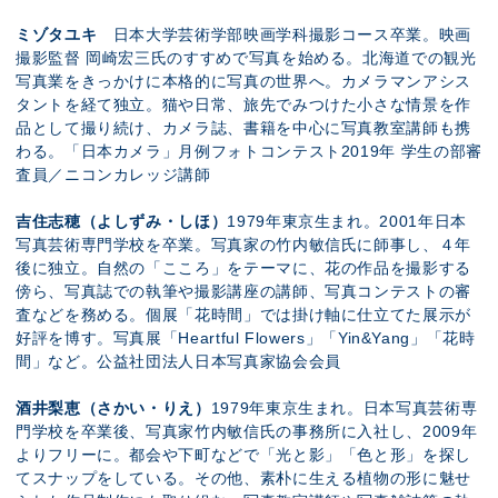
ミゾタユキ
日本大学芸術学部映画学科撮影コース卒業。映画
撮影監督 岡崎宏三氏のすすめで写真を始める。北海道での観光
写真業をきっかけに本格的に写真の世界へ。カメラマンアシス
タントを経て独立。猫や日常、旅先でみつけた小さな情景を作
品として撮り続け、カメラ誌、書籍を中心に写真教室講師も携
わる。「日本カメラ」月例フォトコンテスト2019年 学生の部審
査員／ニコンカレッジ講師
吉住志穂（よしずみ・しほ）
1979年東京生まれ。2001年日本
写真芸術専門学校を卒業。写真家の竹内敏信氏に師事し、４年
後に独立。自然の「こころ」をテーマに、花の作品を撮影する
傍ら、写真誌での執筆や撮影講座の講師、写真コンテストの審
査などを務める。個展「花時間」では掛け軸に仕立てた展示が
好評を博す。写真展「Heartful Flowers」「Yin&Yang」「花時
間」など。公益社団法人日本写真家協会会員
酒井梨恵（さかい・りえ）
1979年東京生まれ。日本写真芸術専
門学校を卒業後、写真家竹内敏信氏の事務所に入社し、2009年
よりフリーに。都会や下町などで「光と影」「色と形」を探し
てスナップをしている。その他、素朴に生える植物の形に魅せ