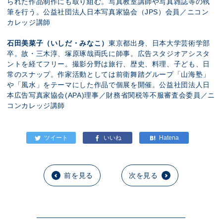
られた作品制作にも取り組む。写真教室講師や写真雑誌等の執
筆を行う。公益社団法人日本写真家協会（JPS）会員／ニコン
カレッジ講師
石田美菜子（いしだ・みなこ）
東京都出身、日本大学芸術学部
卒。故・三木淳、塚原琢哉両氏に師事。広告スタジオアシスタ
ントを経てフリー。撮影分野は旅行、歴史、料理、子ども、日
常のスナップ。作家活動としては前衛舞踏グループ「山海塾」
や「風水」をテーマにした作品で個展を開催。公益社団法人日
本広告写真家協会(APA)理事／財務省関税等不服審査会委員／ニ
コンカレッジ講師
前を見る
次を見る