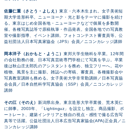
佐藤仁重（さとう・よしえ）
東京・六本木生まれ。女子美術短
期大学造形科卒。ニューヨーク・光と影をテーマに撮影を続け
る。東京はじめ全国各地・ニューヨークなどで個展を多数開
催。各種写真誌等で原稿執筆・作品発表。全国各地での写真教
室や撮影指導、イベント講師。フォトコンテスト審査員等。公
益社団法人日本写真家協会（JPS）会員／ニコンカレッジ講師
岡本洋子（おかもと・ようこ）
東邦大学生物科を卒業。12年間
の会社勤務の後、日本写真芸術専門学校にて写真を学ぶ。卒業
後は秋山庄太郎氏のアシスタントを務め、独立フリーへ。花や
植物、風景を主に撮影。雑誌への寄稿、審査員、各種撮影会や
写真教室講師も務める。女子美術大学非常勤講師／日本写真協
会会員／日本自然科学写真協会（SSP）会員／ニコンカレッジ
講師
その江（そのえ）
新潟県出身。東京造形大学卒業後、荒木英仁
に師事。2003年、「Lightinguz」を設立し独立。商品撮影、ポ
ートレート、建築インテリアと独自の視点・感性で撮る広告写
真等で活躍。公益社団法人日本広告写真家協会(APA)正会員／ニ
コンカレッジ講師