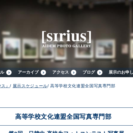
シリウスについて
展示スケジュール
アーカイブ
ル
アーカイブ
アクセス
ブログ
展示のお申
ウス』
/
展示スケジュール
/
高等学校文化連盟全国写真専門部
アクセス
ブログ
高等学校文化連盟全国写真専門部