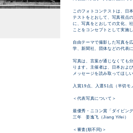
このフォトコンテストは、日
テストをとおして、写真視点
に、写真をとおしての文化、
ことをコンセプトとして実施
自由テーマで撮影した写真を
学、新聞社、団体などの代表
写真は、言葉が通じなくても
ります。主催者は、日本およ
メッセージを読み取ってほし
入賞19点、入選51点（半切モノ
＜代表写真について＞
最優秀・ニコン賞「ダイビン
三年 姜逸飞（Jiang Yifei）
＜審査(順不同)＞