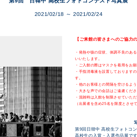
第9回 日韓中 高校生フォトコンテスト写真展
展示のお申し込み
2021/02/18 ～ 2021/02/24
【ご来館の皆さまへのご協力
・発熱や咳の症状、体調不良のある
いいたします。
・ご入館の際はマスクを着用をお願
・手指消毒液を設置しておりますの
す。
・他のお客様との間隔を空けるよう
・大きな声での会話はご遠慮くださ
・混雑時は入館を制限させていただ
（出展者を含め25名を限度とさせ
第9回日韓中 高校生フォトコ
高校生の入賞・入選作品展で