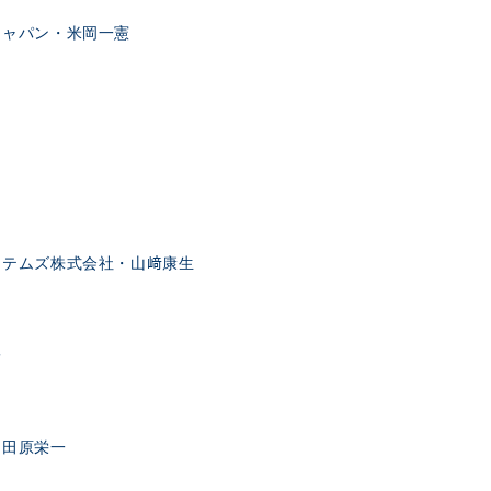
ジャパン・米岡一憲
ステムズ株式会社・山﨑康生
子
・田原栄一