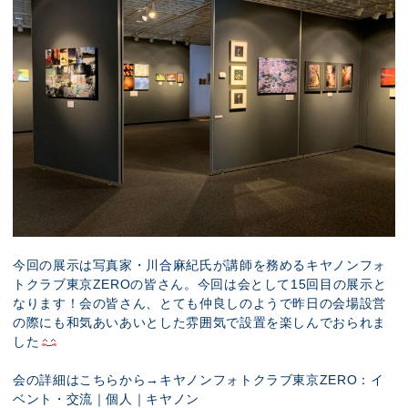
今回の展示は写真家・川合麻紀氏が講師を務めるキヤノンフォ
トクラブ東京ZEROの皆さん。今回は会として15回目の展示と
なります！会の皆さん、とても仲良しのようで昨日の会場設営
の際にも和気あいあいとした雰囲気で設置を楽しんでおられま
した
会の詳細はこちらから→
キヤノンフォトクラブ東京ZERO：イ
ベント・交流｜個人｜キヤノン