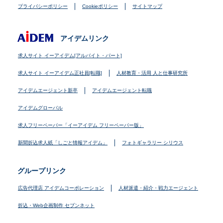
プライバシーポリシー
Cookieポリシー
サイトマップ
アイデムリンク
求人サイト イーアイデム[アルバイト・パート]
求人サイト イーアイデム正社員[転職]
人材教育・活用 人と仕事研究所
アイデムエージェント新卒
アイデムエージェント転職
アイデムグローバル
求人フリーペーパー「イーアイデム フリーペーパー版」
新聞折込求人紙「しごと情報アイデム」
フォトギャラリー シリウス
グループリンク
広告代理店 アイデムコーポレーション
人材派遣・紹介・戦力エージェント
折込・Web企画制作 セブンネット