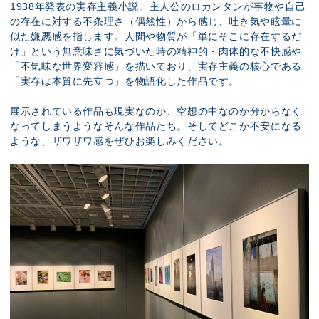
1938年発表の実存主義小説。主人公のロカンタンが事物や自己
の存在に対する不条理さ（偶然性）から感じ、吐き気や眩暈に
似た嫌悪感を指します。人間や物質が「単にそこに存在するだ
け」という無意味さに気づいた時の精神的・肉体的な不快感や
「不気味な世界変容感」を描いており、実存主義の核心である
「実存は本質に先立つ」を物語化した作品です。
展示されている作品も現実なのか、空想の中なのか分からなく
なってしまうようなそんな作品たち。そしてどこか不安になる
ような、ザワザワ感をぜひお楽しみください。