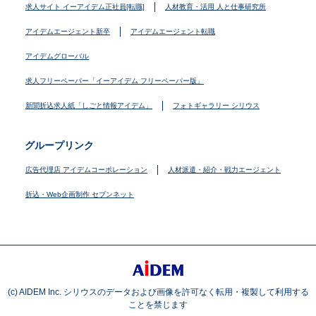
求人サイト イーアイデム正社員[転職]
人材教育・活用 人と仕事研究所
アイデムエージェント新卒
アイデムエージェント転職
アイデムグローバル
求人フリーペーパー「イーアイデム フリーペーパー版」
新聞折込求人紙「しごと情報アイデム」
フォトギャラリー シリウス
グループリンク
広告代理店 アイデムコーポレーション
人材派遣・紹介・戦力エージェント
折込・Web企画制作 セブンネット
(c) AIDEM Inc. シリウスのデータおよび画像を許可なく転用・複製して利用する
ことを禁じます