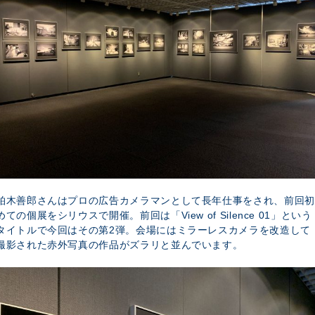
柏木善郎さんはプロの広告カメラマンとして長年仕事をされ、前回初
めての個展をシリウスで開催。前回は「View of Silence 01」という
タイトルで今回はその第2弾。会場にはミラーレスカメラを改造して
撮影された赤外写真の作品がズラリと並んでいます。