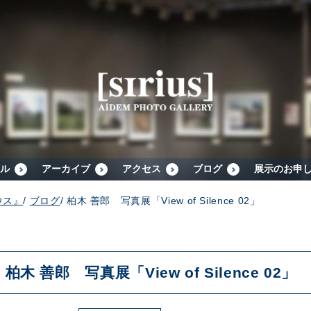
シリウスについて
展示スケジュール
アーカイブ
ル
アーカイブ
アクセス
ブログ
展示のお申
ウス』
/
ブログ
/
柏木 善郎 写真展「View of Silence 02」
アクセス
ブログ
柏木 善郎 写真展「View of Silence 02」