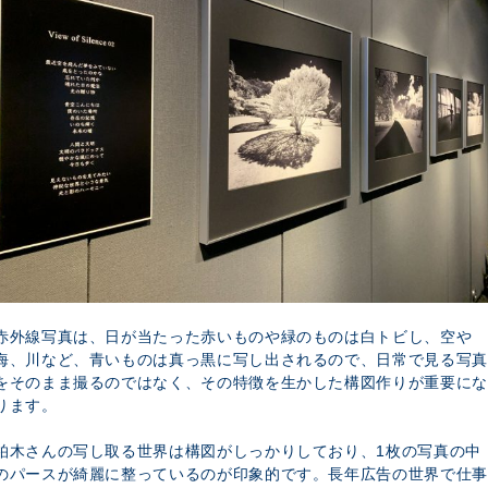
赤外線写真は、日が当たった赤いものや緑のものは白トビし、空や
海、川など、青いものは真っ黒に写し出されるので、日常で見る写真
をそのまま撮るのではなく、その特徴を生かした構図作りが重要にな
ります。
柏木さんの写し取る世界は構図がしっかりしており、1枚の写真の中
のパースが綺麗に整っているのが印象的です。長年広告の世界で仕事