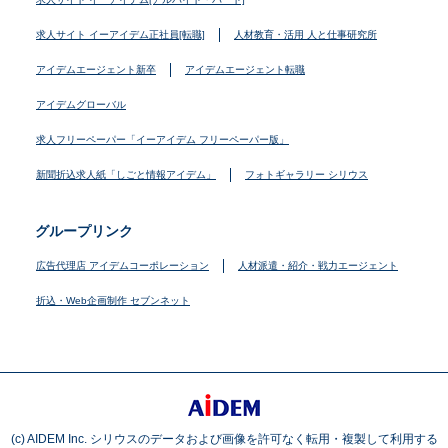
求人サイト イーアイデム正社員[転職]
人材教育・活用 人と仕事研究所
アイデムエージェント新卒
アイデムエージェント転職
アイデムグローバル
求人フリーペーパー「イーアイデム フリーペーパー版」
新聞折込求人紙「しごと情報アイデム」
フォトギャラリー シリウス
グループリンク
広告代理店 アイデムコーポレーション
人材派遣・紹介・戦力エージェント
折込・Web企画制作 セブンネット
(c) AIDEM Inc. シリウスのデータおよび画像を許可なく転用・複製して利用する