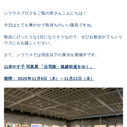
展示のお申し込み
シリウスブログをご覧の皆さんこんにちは！
今日はとても爽やかで気持ちのいい陽気ですね。
散歩にぴったりな1日になりそうなので、ぜひお散歩がてらシリ
ウスにもお越しください。
さて、シリウスでは現在以下の展示を開催中です。
山本やす子
写真展
「
出羽路・狐越街道をゆく
」
期間： 20
2
5
年
11
月
6
日（木）～
1
1
月
12
日（水）