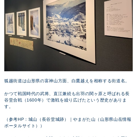
狐越街道は山形県の
富神山方面、白鷹越えを相称する街道名。
かつて戦国時代の武将、直江兼続も出羽の関ヶ原と呼ばれる長
谷堂合戦（1600年）で激戦を繰り広げたという歴史がありま
す。
（参考HP：
城山（長谷堂城跡）｜やまがた山（山形県山岳情報
ポータルサイト）
）