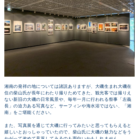
湘南の発祥の地については諸説ありますが、大磯生まれ大磯在
住の柴山氏が長年にわたり撮りためてきた、観光客では撮りえ
ない新旧の大磯の日常風景や、毎年一月に行われる祭事「左義
長」の迫力ある写真など、サーフィンや海水浴ではない、「湘
南」をご堪能ください。
また、写真展を通じて大磯に行ってみたいと思ってもらえると
嬉しいとおっしゃっていたので、柴山氏に大磯の魅力などをう
かがって改めて見返してみるのも面白いかもしれません。