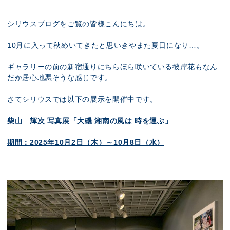
展示のお申し込み
シリウスブログをご覧の皆様こんにちは。
10月に入って秋めいてきたと思いきやまた夏日になり…。
ギャラリーの前の新宿通りにちらほら咲いている彼岸花もなん
だか居心地悪そうな感じです。
さてシリウスでは以下の展示を開催中です。
柴山 輝次 写真展「大磯 湘南の風は 時を運ぶ」
期間：2025年10月2日（木）～10月8日（水）