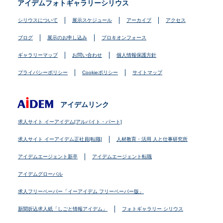
アイデムフォトギャラリーシリウス
シリウスについて
展示スケジュール
アーカイブ
アクセス
ブログ
展示のお申し込み
プロキオンフォース
ギャラリーマップ
お問い合わせ
個人情報保護方針
プライバシーポリシー
Cookieポリシー
サイトマップ
アイデムリンク
求人サイト イーアイデム[アルバイト・パート]
求人サイト イーアイデム正社員[転職]
人材教育・活用 人と仕事研究所
アイデムエージェント新卒
アイデムエージェント転職
アイデムグローバル
求人フリーペーパー「イーアイデム フリーペーパー版」
新聞折込求人紙「しごと情報アイデム」
フォトギャラリー シリウス