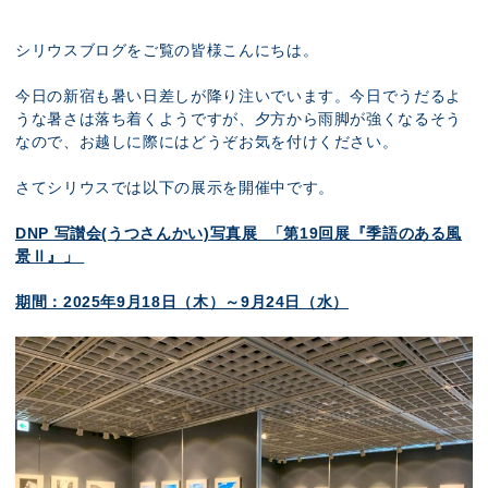
展示のお申し込み
シリウスブログをご覧の皆様こんにちは。
今日の新宿も暑い日差しが降り注いでいます。今日でうだるよ
うな暑さは落ち着くようですが、夕方から雨脚が強くなるそう
なので、お越しに際にはどうぞお気を付けください。
さてシリウスでは以下の展示を開催中です。
DNP 写讃会(うつさんかい)写真展 「第19回展『季語のある風
景Ⅱ』」
期間：2025年9月18日（木）～9月24日（水）