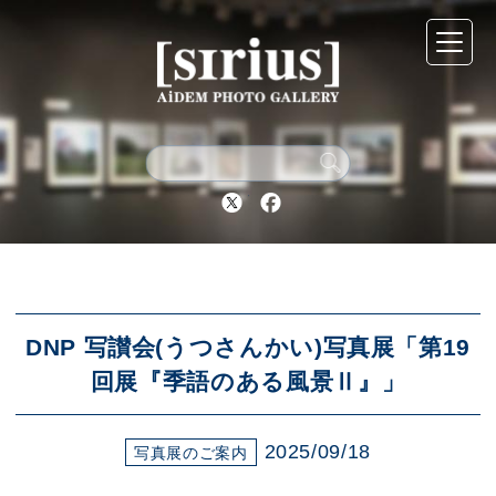
シリウスについて
展示スケジュール
Twitter
Facebook
アーカイブ
アクセス
DNP 写讃会(うつさんかい)写真展「第19
回展『季語のある風景Ⅱ』」
ブログ
2025/09/18
写真展のご案内